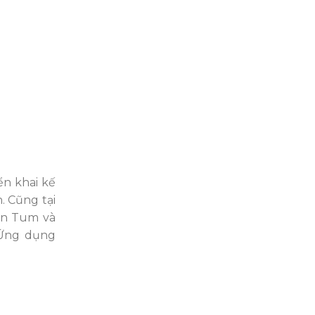
iển khai k
ế
n
. Cũng tại
Kon Tum và
 Ứng dụng