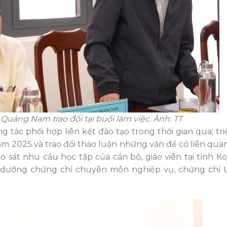
Quảng Nam trao đổi tại buổi làm việc. Ảnh: TT
g tác phối hợp liên kết đào tạo
trong thời gian qua
; tr
ăm 2025 và trao đổi thảo luận những vấn đề có liên qua
ảo sát nhu cầu học tập của cán bộ, giáo viên tại tỉnh 
ồi dưỡng chứng chỉ chuyên môn nghiệp vụ, chứng chỉ