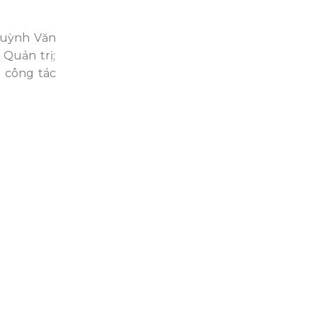
Huỳnh Văn
Quản trị;
h công tác