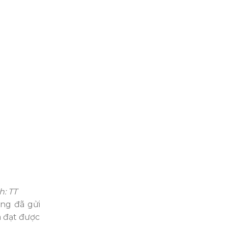
: TT
ng đã gửi
à đạt được