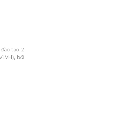
đào tạo 2
 VLVH
),
bồi