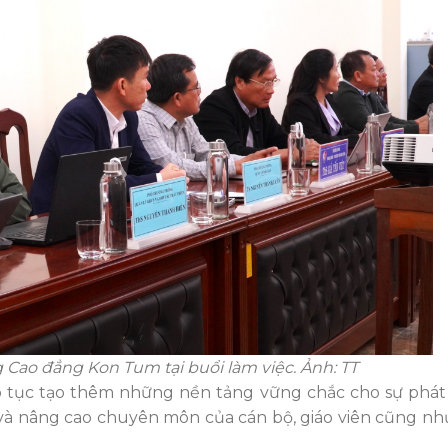
g Cao đẳng Kon Tum tại buổi làm việc. Ảnh: TT
p tục
tạo
thêm những
nền tảng vững chắc cho sự phát
và nâng cao chuyên môn của cán bộ, giáo viên cũng nh