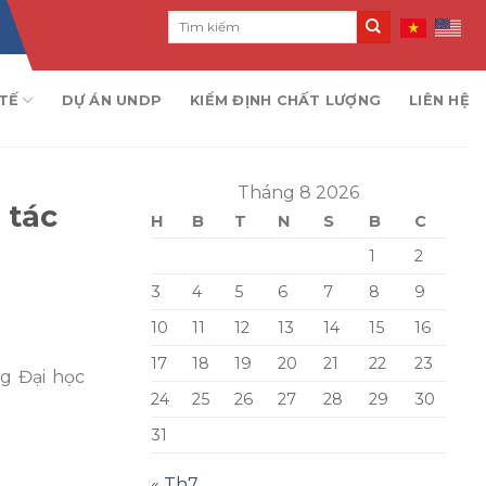
TẾ
DỰ ÁN UNDP
KIỂM ĐỊNH CHẤT LƯỢNG
LIÊN HỆ
Tháng 8 2026
 tác
H
B
T
N
S
B
C
1
2
3
4
5
6
7
8
9
10
11
12
13
14
15
16
17
18
19
20
21
22
23
g Đại học
24
25
26
27
28
29
30
31
« Th7