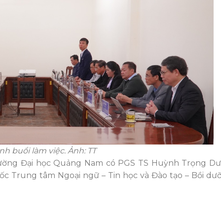
h buổi làm việc. Ảnh: TT
Trường Đại học Quảng Nam có
PGS TS Huỳnh Trọng Dư
ốc Trung tâm Ngoại ngữ – Tin học và Đào tạo – Bồi dư