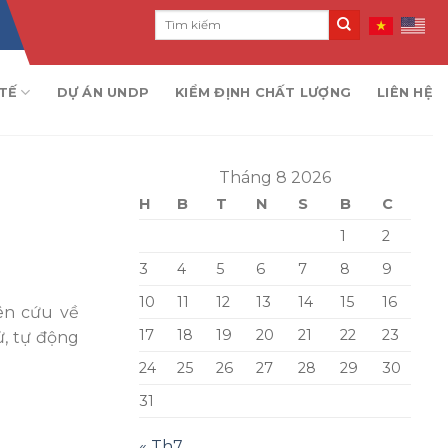
TẾ
DỰ ÁN UNDP
KIỂM ĐỊNH CHẤT LƯỢNG
LIÊN HỆ
Tháng 8 2026
H
B
T
N
S
B
C
1
2
3
4
5
6
7
8
9
10
11
12
13
14
15
16
ên cứu về
17
18
19
20
21
22
23
ử, tự động
24
25
26
27
28
29
30
31
« Th7