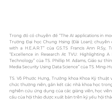
Trong đó có chuyên đề “The AI applications in mod
Trường Đại học Chung Hsing (Đài Loan); chuyên 
with a H.E.A.R.T” của GS.TS Francis Ann R.Sy, 
“Excellence in Research At TVU: Highlighting A
Technology” của TS. Phillip M. Adams, Giáo sư thỉ
Media Security Using Data Science” của TS. Ming-
TS. Võ Phước Hưng, Trưởng khoa Khoa Kỹ thuật v
chức thường niên, gắn kết các nhà khoa học tron
nghiên cứu ứng dụng của các giảng viên, học viên,
cầu của hội thảo được xuất bản trên kỷ yếu hội thảo