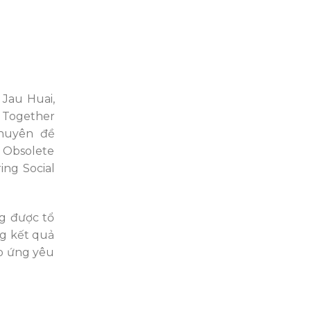
 Jau Huai,
 Together
chuyên đề
 Obsolete
ing Social
g được tổ
ng kết quả
áp ứng yêu