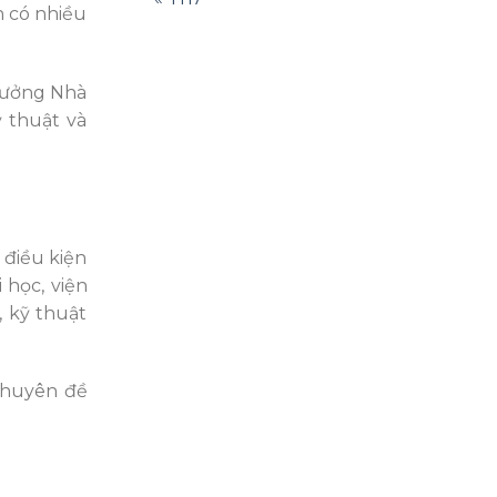
n có nhiều
rưởng Nhà
 thuật và
 điều kiện
 học, viện
, kỹ thuật
 chuyên đề