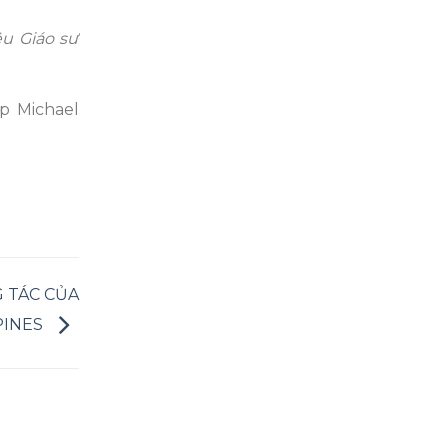
ệu Giáo sư
ip Michael
G TÁC CỦA
PINES