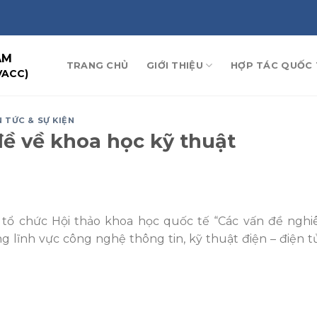
AM
TRANG CHỦ
GIỚI THIỆU
HỢP TÁC QUỐC 
VACC)
N TỨC & SỰ KIỆN
đề về khoa học kỹ thuật
 tổ chức Hội thảo khoa học quốc tế “Các vấn đề nghi
g lĩnh vực công nghệ thông tin, kỹ thuật điện – điện t