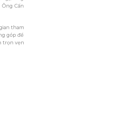
; Ông Cấn
 gian tham
óng góp để
 trọn vẹn