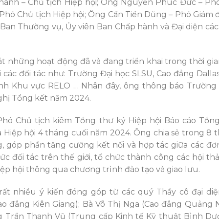
ánh – Chủ tịch Hiệp hội; Ông Nguyễn Phúc Đức – Phó
 Phó Chủ tịch Hiệp hội; Ông Cấn Tiến Dũng – Phó Giám
Ban Thường vụ, Ủy viên Ban Chấp hành và Đại diện cá
 những hoạt động đã và đang triển khai trong thời gi
ới các đối tác như: Trường Đại học SLSU, Cao đẳng Dalla
Anh Khu vực RELO … Nhân đây, ông thông báo Trường
nghị Tổng kết năm 2024.
hó Chủ tịch kiêm Tổng thư ký Hiệp hội Báo cáo Tổng
Hiệp hội 4 tháng cuối năm 2024. Ông chia sẻ trong 8 
g, góp phần tăng cường kết nối và hợp tác giữa các đơ
c đối tác trên thế giới, tổ chức thành công các hội t
Hiệp hội thông qua chương trình đào tạo và giao lưu.
rất nhiều ý kiến đóng góp từ các quý Thầy cô đại diệ
o đẳng Kiên Giang); Bà Võ Thị Nga (Cao đẳng Quảng N
 Trần Thanh Vũ (Trung cấp Kinh tế Kỹ thuật Bình Dư