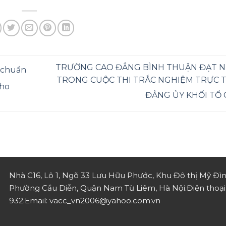
TRƯỜNG CAO ĐẲNG BÌNH THUẬN ĐẠT NH
u chuẩn
TRONG CUỘC THI TRẮC NGHIỆM TRỰC 
cho
ĐẢNG ỦY KHỐI TỔ
Nhà C16, Lô 1, Ngõ 33 Lưu Hữu Phước, Khu Đô thị Mỹ Đìn
Phường Cầu Diễn, Quận Nam Từ Liêm, Hà Nội.
Điện thoạ
932.
Email: vacc_vn2006@yahoo.com.vn