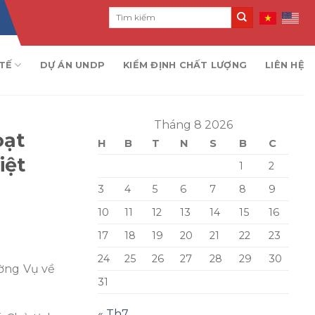
TẾ
DỰ ÁN UNDP
KIỂM ĐỊNH CHẤT LƯỢNG
LIÊN HỆ
Tháng 8 2026
oạt
H
B
T
N
S
B
C
iệt
1
2
3
4
5
6
7
8
9
10
11
12
13
14
15
16
17
18
19
20
21
22
23
24
25
26
27
28
29
30
ường Vụ về
31
« Th7