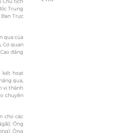
 Chủ tịch
 đốc Trung
c Ban Trực
an qua của
s, Cơ quan
 Cao đẳng
 kết hoạt
tháng qua,
n vị thành
hảo chuyên
n cho các
gãi); Ông
ơng); Ông