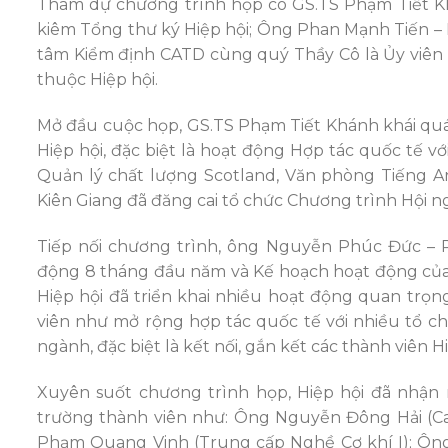
Tham dự chương trình họp có GS.TS Phạm Tiết Kh
kiêm Tổng thư ký Hiệp hội; Ông Phan Mạnh Tiến –
tâm Kiểm định CATD cùng quý Thầy Cô là Ủy viên 
thuộc Hiệp hội.
Mở đầu cuộc họp, GS.TS Phạm Tiết Khánh khái quát
Hiệp hội, đặc biệt là hoạt động Hợp tác quốc tế v
Quản lý chất lượng Scotland, Văn phòng Tiếng 
Kiên Giang đã đăng cai tổ chức Chương trình Hội 
Tiếp nối chương trình, ông Nguyễn Phúc Đức – P
động 8 tháng đầu năm và Kế hoạch hoạt động của 
Hiệp hội đã triển khai nhiều hoạt động quan trọn
viên như mở rộng hợp tác quốc tế với nhiều tổ chứ
ngành, đặc biệt là kết nối, gắn kết các thành viên 
Xuyên suốt chương trình họp, Hiệp hội đã nhận 
trường thành viên như: Ông Nguyễn Đông Hải (Ca
Phạm Quang Vinh (Trung cấp Nghề Cơ khí I); Ông