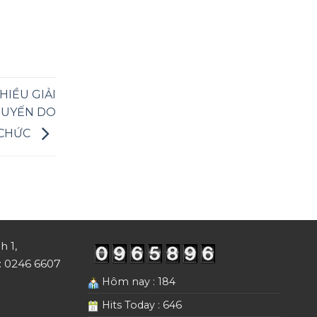
IỀU GIẢI
TUYẾN DO
 CHỨC
h 1,
i: 0246 6607
Hôm nay : 184
Hits Today : 646