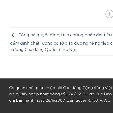
Công bố quyết định, trao chứng nhận đạt tiê
kiểm định chất lượng cơ sở giáo dục nghề nghiệp 
trường Cao đẳng Quốc tế Hà Nội
Cơ quan chủ quản: Hiệp hội Cao đẳng Cộng đồng Việt
Nam.
Giấy phép hoạt động số 274 /GP-BC do Cục Báo
chí ban hành ngày 28/6/2007.
Bản quyền © bởi VACC