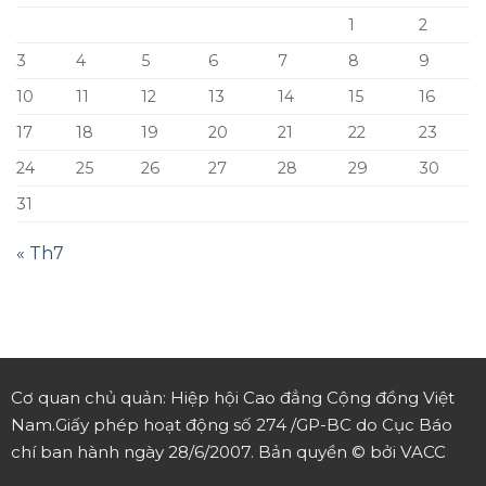
1
2
3
4
5
6
7
8
9
10
11
12
13
14
15
16
17
18
19
20
21
22
23
24
25
26
27
28
29
30
31
« Th7
Cơ quan chủ quản: Hiệp hội Cao đẳng Cộng đồng Việt
Nam.
Giấy phép hoạt động số 274 /GP-BC do Cục Báo
chí ban hành ngày 28/6/2007.
Bản quyền © bởi VACC