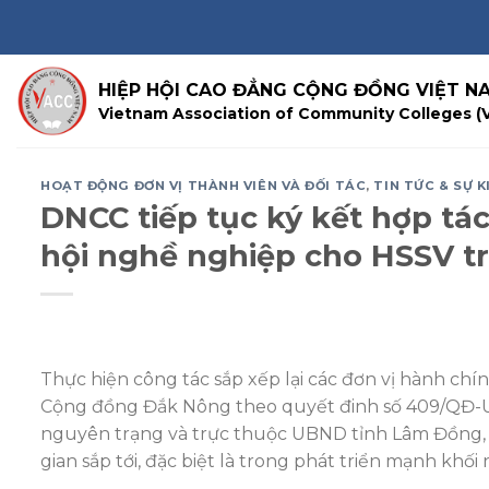
Skip
to
content
HIỆP HỘI CAO ĐẲNG CỘNG ĐỒNG VIỆT N
Vietnam Association of Community Colleges (
HOẠT ĐỘNG ĐƠN VỊ THÀNH VIÊN VÀ ĐỐI TÁC
,
TIN TỨC & SỰ K
DNCC tiếp tục ký kết hợp tá
hội nghề nghiệp cho HSSV tr
Thực hiện công tác sắp xếp lại các đơn vị hành c
Cộng đồng Đắk Nông theo quyết đinh số 409/QĐ-
nguyên trạng và trực thuộc UBND tỉnh Lâm Đồng, đ
gian sắp tới, đặc biệt là trong phát triển mạnh khối