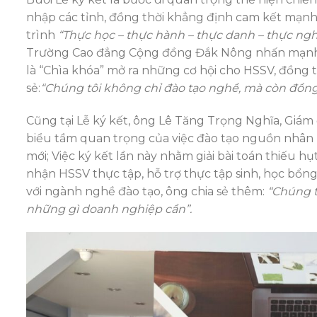
nhập các tỉnh, đồng thời khẳng định cam kết mạn
trình
“Thực học
–
thực hành – thực danh – thực ngh
Trường Cao đẳng Cộng đồng Đắk Nông nhấn mạnh t
là “Chìa khóa” mở ra những cơ hội cho HSSV, đồng 
sẻ:
“Chúng tôi không chỉ đào tạo nghề, mà còn đồn
Cũng tại Lễ ký kết, ông Lê Tăng Trọng Nghĩa, Giám
biểu tầm quan trọng của việc đào tạo nguồn nhân 
mới; Việc ký kết lần này nhằm giải bài toán thiếu 
nhận HSSV thực tập, hỗ trợ thực tập sinh, học bổng
với ngành nghề đào tạo, ông chia sẻ thêm:
“Chúng t
những gì doanh nghiệp cần”
.