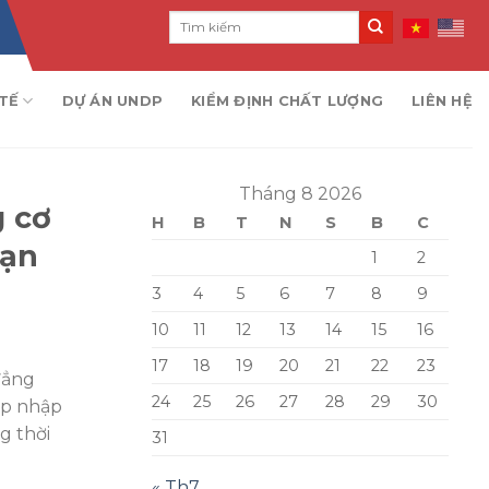
TẾ
DỰ ÁN UNDP
KIỂM ĐỊNH CHẤT LƯỢNG
LIÊN HỆ
Tháng 8 2026
g cơ
H
B
T
N
S
B
C
sạn
1
2
3
4
5
6
7
8
9
10
11
12
13
14
15
16
17
18
19
20
21
22
23
đẳng
24
25
26
27
28
29
30
áp nhập
g thời
31
« Th7