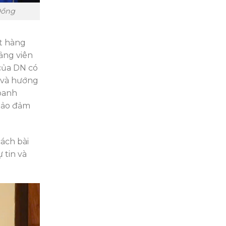
Đồng
ặt hàng
ảng viên
của DN có
h và hướng
doanh
 Bảo đảm
ách bài
 tin và