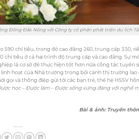
ộng Đồng Đắk Nông với Công ty cổ phần phát triển du lịch T
 590 chỉ tiêu, trong đó cao đẳng 260, trung cấp 330, ri
 chỉ tiêu ở cả hai trình độ trung cấp và cao đẳng. Sự m
hiệp là cơ sở để thực hiện tốt hơn nữa công tác tuyển s
 linh hoạt của Nhà trường trong bối cảnh thị trường lao
ời gọi và thông điệp gửi tới các bạn trẻ, thế hệ HSSV h
“Được học – Được làm – Được sống xứng đáng với nghề 
Bài & ảnh: Truyền thô