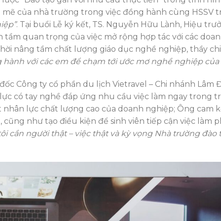
h mẽ của nhà trường trong việc đồng hành cùng HSSV 
iệp”
. Tại buổi Lễ ký kết, TS. Nguyễn Hữu Lành, Hiệu trư
ầm quan trọng của việc mở rộng hợp tác với các doa
thời nâng tầm chất lượng giáo dục nghề nghiệp, thầy ch
g hành với các em để chạm tới ước mơ nghề nghiệp của 
 đốc Công ty cổ phần du lịch Vietravel – Chi nhánh Lâm
lực có tay nghề đáp ứng nhu cầu việc làm ngay trong t
hụt nhân lực chất lượng cao của doanh nghiệp; Ông cam k
, cũng như tạo điều kiện để sinh viên tiếp cận việc làm 
ôi cần người thật – việc thật và kỳ vọng Nhà trường đào