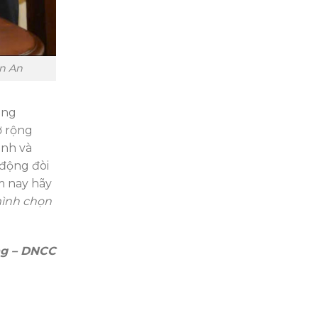
ân An
êng
ở rộng
inh và
 động đòi
ôm nay hãy
mình chọn
ng – DNCC