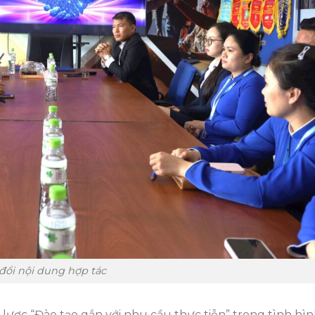
 đổi nội dung hợp tác
 lược “Đào tạo gắn với nhu cầu thực tiễn” trong tình hìn