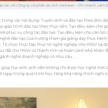
tác với Công ty cổ phần du lịch Vietravel – Chi nhánh Lâm 
 trong các nội dung: Tuyển sinh và đào tạo theo đơn đ
giáo trình đào tạo theo thực tiễn; Tạo điều kiện cho gi
ới phục vụ công tác đào tạo; Tạo điều kiện cho cán bộ 
h nghề đào tạo của trường tham gia giảng dạy thực hàn
g; Tổ chức thực tập, thực tế nghề nghiệp cho HSSV tại 
h ưu đãi cho HSSV có thành tích và hoàn cảnh khó khăn;
ác ngành nghề doanh nghiệp có nhu cầu…
giúp học sinh, sinh viên không chỉ được học nghề một c
ế ngay trong quá trình học, tăng khả năng thích nghi, tự