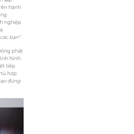
trên hành
ởng
nh nghiệp
ia
các bạn”.
 Đồng phát
rình hình
ết tiếp
phù hợp
 tạo đúng