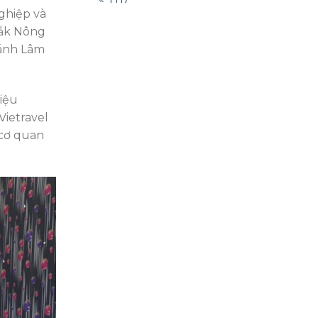
ghiệp và
Đắk Nông
hánh Lâm
iệu
Vietravel
 cơ quan