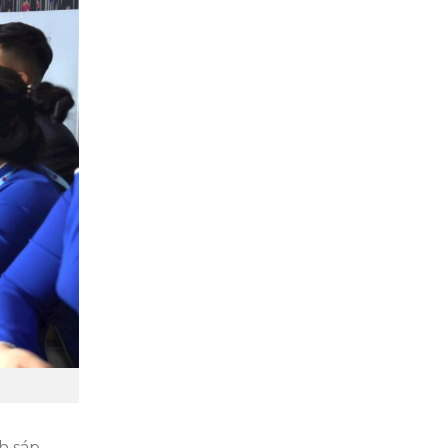
h sáp