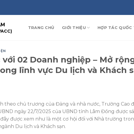
AM
TRANG CHỦ
GIỚI THIỆU
HỢP TÁC QUỐC 
VACC)
IỆN
c với 02 Doanh nghiệp – Mở rộn
ong lĩnh vực Du lịch và Khách 
hính theo chủ trương của Đảng và nhà nước, Trường Cao 
UBND ngày 22/7/2025 của UBND tỉnh Lâm Đồng được s
ây được xem như là một cơ hội đối với Nhà trường tron
 ngành Du lịch và Khách sạn.