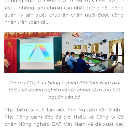
2 chứng nhận GLOBAL G.A.P CFM 3.0 & FSSC 22000
V5.1 – những tiêu chuẩn cao nhất trong hệ thống
quản lý sản xuất thức ăn chăn nuôi được công
nhận trên toàn cầu.
Công ty Cổ phần Nông nghiệp BAF Việt Nam giới
thiệu về doanh nghiệp và các chính sách thu hút
nguồn cán bộ
Phát biểu tại buổi làm việc, ông Nguyễn Văn Minh –
Phó Tổng giám đốc đã giới thiệu về Công ty Cổ
phần Nông nghiệp BAF Việt Nam và đề xuất các