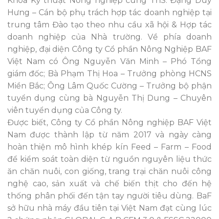
Khoa Kỹ thuật Nông nghiệp cùng ThS. Đặng Duy
Hưng – Cán bộ phụ trách hợp tác doanh nghiệp tại
trung tâm Đào tạo theo nhu cầu xã hội & Hợp tác
doanh nghiệp của Nhà trường. Về phía doanh
nghiệp, đại diện Công ty Cổ phần Nông Nghiệp BAF
Việt Nam có Ông Nguyễn Văn Minh – Phó Tổng
giám đốc; Bà Phạm Thị Hoa – Trưởng phòng HCNS
Miền Bắc; Ông Lâm Quốc Cường – Trưởng bộ phận
tuyển dụng cùng bà Nguyễn Thị Dung – Chuyên
viên tuyển dụng của Công ty.
Được biết, Công ty Cổ phần Nông nghiệp BAF Việt
Nam được thành lập từ năm 2017 và ngày càng
hoàn thiện mô hình khép kín Feed – Farm – Food
để kiểm soát toàn diện từ nguồn nguyên liệu thức
ăn chăn nuôi, con giống, trang trại chăn nuôi công
nghệ cao, sản xuất và chế biến thịt cho đến hệ
thống phân phối đến tận tay người tiêu dùng. BaF
sở hữu nhà máy đầu tiên tại Việt Nam đạt cùng lúc