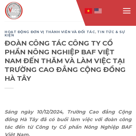
Skip
to
content
HOẠT ĐỘNG ĐƠN VỊ THÀNH VIÊN VÀ ĐỐI TÁC
,
TIN TỨC & SỰ
KIỆN
ĐOÀN CÔNG TÁC CÔNG TY CỔ
PHẦN NÔNG NGHIỆP BAF VIỆT
NAM ĐẾN THĂM VÀ LÀM VIỆC TẠI
TRƯỜNG CAO ĐẲNG CỘNG ĐỒNG
HÀ TÂY
Sáng ngày 10/12/2024, Trường Cao đẳng Cộng
đồng Hà Tây đã có buổi làm việc với đoàn công
tác đến từ Công ty Cổ phần Nông Nghiệp BAF
Việt Nam.