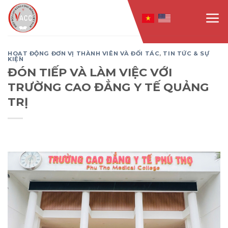
Skip
to
content
HOẠT ĐỘNG ĐƠN VỊ THÀNH VIÊN VÀ ĐỐI TÁC
,
TIN TỨC & SỰ
KIỆN
ĐÓN TIẾP VÀ LÀM VIỆC VỚI
TRƯỜNG CAO ĐẲNG Y TẾ QUẢNG
TRỊ