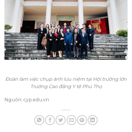
Đoàn làm việc chụp ảnh lưu niệm tại Hội trường lớn
Trường Cao đẳng Y tế Phú Thọ
Nguồn: cyp.edu.vn