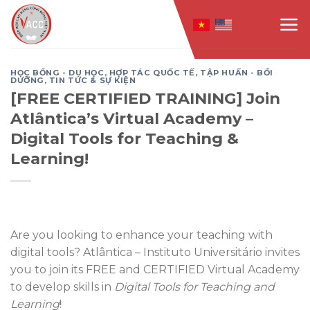
Skip
to
content
HỌC BỔNG - DU HỌC
,
HỢP TÁC QUỐC TẾ
,
TẬP HUẤN - BỒI
DƯỠNG
,
TIN TỨC & SỰ KIỆN
[FREE CERTIFIED TRAINING] Join
Atlântica’s Virtual Academy –
Digital Tools for Teaching &
Learning!
Are you looking to enhance your teaching with
digital tools? Atlântica – Instituto Universitário invites
you to join its FREE and CERTIFIED Virtual Academy
to develop skills in
Digital Tools for Teaching and
Learning
!