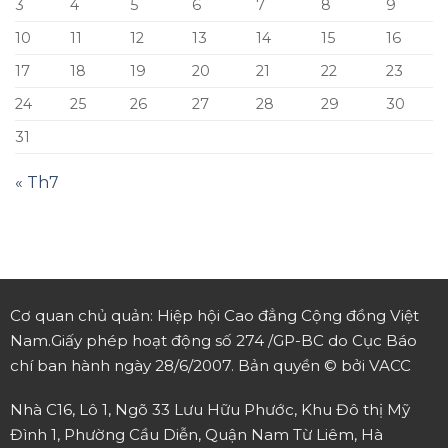
3
4
5
6
7
8
9
10
11
12
13
14
15
16
17
18
19
20
21
22
23
24
25
26
27
28
29
30
31
« Th7
Cơ quan chủ quản: Hiệp hội Cao đẳng Cộng đồng Việt
Nam.
Giấy phép hoạt động số 274 /GP-BC do Cục Báo
chí ban hành ngày 28/6/2007.
Bản quyền © bởi VACC
Nhà C16, Lô 1, Ngõ 33 Lưu Hữu Phước, Khu Đô thị Mỹ
Đình 1, Phường Cầu Diễn, Quận Nam Từ Liêm, Hà