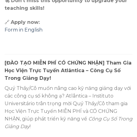
🚀 Don’t miss this opportunity to upgrade your
teaching skills!
🔗
Apply now:
Form in English
[ĐÀO TẠO MIỄN PHÍ CÓ CHỨNG NHẬN] Tham Gia
Học Viện Trực Tuyến Atlântica – Công Cụ Số
Trong Giảng Dạy!
Quý Thầy/Cô muốn nâng cao kỹ năng giảng dạy với
các công cụ số không ạ? Atlântica – Instituto
Universitário trân trọng mời Quý Thầy/Cô tham gia
Học Viện Trực Tuyến MIỄN PHÍ và CÓ CHỨNG
NHẬN, giúp phát triển kỹ năng về
Công Cụ Số Trong
Giảng Dạy
!