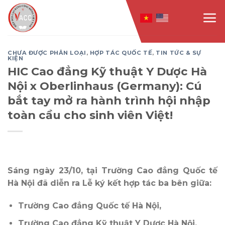
Skip
to
content
CHƯA ĐƯỢC PHÂN LOẠI
,
HỢP TÁC QUỐC TẾ
,
TIN TỨC & SỰ
KIỆN
HIC Cao đẳng Kỹ thuật Y Dược Hà
Nội x Oberlinhaus (Germany): Cú
bắt tay mở ra hành trình hội nhập
toàn cầu cho sinh viên Việt!
Sáng ngày 23/10, tại Trường Cao đẳng Quốc tế
Hà Nội đã diễn ra Lễ ký kết hợp tác ba bên giữa:
Trường Cao đẳng Quốc tế Hà Nội,
Trường Cao đẳng Kỹ thuật Y Dược Hà Nội,