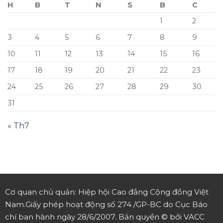
H
B
T
N
S
B
C
1
2
3
4
5
6
7
8
9
10
11
12
13
14
15
16
17
18
19
20
21
22
23
24
25
26
27
28
29
30
31
« Th7
Cơ quan chủ quản: Hiệp hội Cao đẳng Cộng đồng Việt
Nam.
Giấy phép hoạt động số 274 /GP-BC do Cục Báo
chí ban hành ngày 28/6/2007.
Bản quyền © bởi VACC