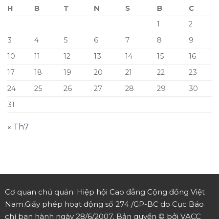
H
B
T
N
S
B
C
1
2
3
4
5
6
7
8
9
10
11
12
13
14
15
16
17
18
19
20
21
22
23
24
25
26
27
28
29
30
31
« Th7
Cơ quan chủ quản: Hiệp hội Cao đẳng Cộng đồng Việt
Nam.
Giấy phép hoạt động số 274 /GP-BC do Cục Báo
chí ban hành ngày 28/6/2007.
Bản quyền © bởi VACC