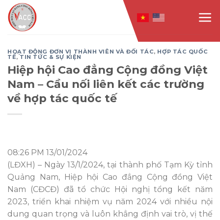
Skip
to
content
HOẠT ĐỘNG ĐƠN VỊ THÀNH VIÊN VÀ ĐỐI TÁC
,
HỢP TÁC QUỐC
TẾ
,
TIN TỨC & SỰ KIỆN
Hiệp hội Cao đẳng Cộng đồng Việt
Nam – Cầu nối liên kết các trường
về hợp tác quốc tế
08:26 PM 13/01/2024
(LĐXH) – Ngày 13/1/2024, tại thành phố Tạm Kỳ tỉnh
Quảng Nam, Hiệp hội Cao đẳng Cộng đồng Việt
Nam (CĐCĐ) đã tổ chức Hội nghị tổng kết năm
2023, triển khai nhiệm vụ năm 2024 với nhiều nội
dung quan trọng và luôn khẳng định vai trò, vị thế