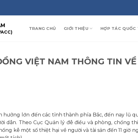
AM
TRANG CHỦ
GIỚI THIỆU
HỢP TÁC QUỐC 
VACC)
ĐỒNG VIỆT NAM THÔNG TIN VỀ
h hưởng lớn đến các tỉnh thành phía Bắc, đến nay lũ qué
i dân. Theo Cục Quản lý đê điều và phòng, chống thi
g kê một số thiệt hại về người và tài sản đến 11 giờ ngà
mất tích).