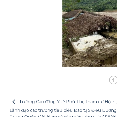
Trường Cao đẳng Y tế Phú Thọ tham dự Hội n
Lãnh đạo các trường tiêu biểu Đào tạo Điều Dưỡng
Trung Quốc, Việt Nam và các nước khu vực ASEAN