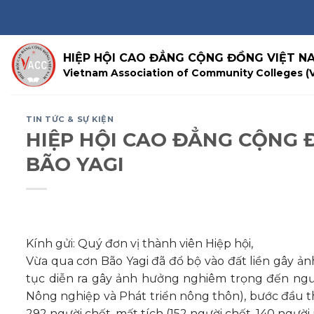
Skip
to
content
HIỆP HỘI CAO ĐẲNG CỘNG ĐỒNG VIỆT N
Vietnam Association of Community Colleges (
TIN TỨC & SỰ KIỆN
HIỆP HỘI CAO ĐẲNG CỘNG 
BÃO YAGI
Kính gửi: Quý đơn vị thành viên Hiệp hội,
Vừa qua cơn Bão Yagi đã đổ bộ vào đất liền gây ản
tục diễn ra gây ảnh hưởng nghiêm trọng đến ngườ
Nông nghiệp và Phát triển nông thôn), bước đầu thốn
292 người chết, mất tích (152 người chết, 140 người 