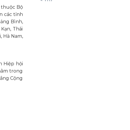
c thuộc Bộ
n các tỉnh
uảng Bình,
Kạn, Thái
i, Hà Nam,
n Hiệp hội
nằm trong
 đẳng Cộng