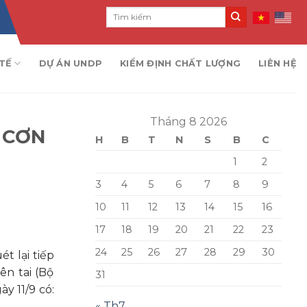
TẾ
DỰ ÁN UNDP
KIỂM ĐỊNH CHẤT LƯỢNG
LIÊN HỆ
Tháng 8 2026
 CƠN
H
B
T
N
S
B
C
1
2
3
4
5
6
7
8
9
10
11
12
13
14
15
16
17
18
19
20
21
22
23
24
25
26
27
28
29
30
t lại tiếp
ên tai (Bộ
31
y 11/9 có:
« Th7