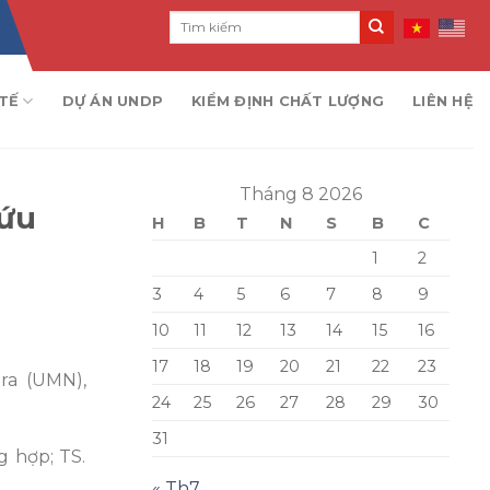
TẾ
DỰ ÁN UNDP
KIỂM ĐỊNH CHẤT LƯỢNG
LIÊN HỆ
Tháng 8 2026
cứu
H
B
T
N
S
B
C
1
2
3
4
5
6
7
8
9
10
11
12
13
14
15
16
17
18
19
20
21
22
23
ra (UMN),
24
25
26
27
28
29
30
31
g hợp; TS.
« Th7