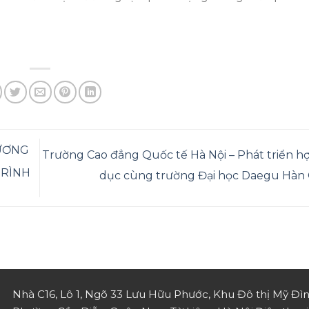
HƯƠNG
Trường Cao đẳng Quốc tế Hà Nội – Phát triển hợ
TRÌNH
dục cùng trường Đại học Daegu Hà
Nhà C16, Lô 1, Ngõ 33 Lưu Hữu Phước, Khu Đô thị Mỹ Đìn