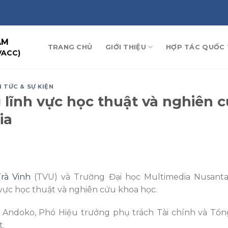
AM
TRANG CHỦ
GIỚI THIỆU
HỢP TÁC QUỐC 
VACC)
N TỨC & SỰ KIỆN
 lĩnh vực học thuật và nghiên 
ia
rà Vinh
(TVU) và Trường Đại học Multimedia Nusanta
 vực học thuật và nghiên cứu khoa học.
 Andoko, Phó Hiệu trưởng phụ trách Tài chính và Tổn
t.