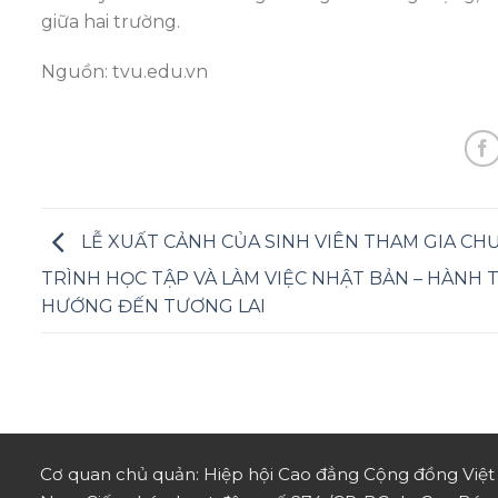
giữa hai trường.
Nguồn: tvu.edu.vn
LỄ XUẤT CẢNH CỦA SINH VIÊN THAM GIA C
TRÌNH HỌC TẬP VÀ LÀM VIỆC NHẬT BẢN – HÀNH 
HƯỚNG ĐẾN TƯƠNG LAI
Cơ quan chủ quản: Hiệp hội Cao đẳng Cộng đồng Việt