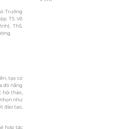
hó Trưởng
ệp; TS. Võ
nh); ThS.
ường.
ên, tạo cơ
ua đó nâng
 hội thảo,
i nhọn như
t đào tạo,
hệ hợp tác