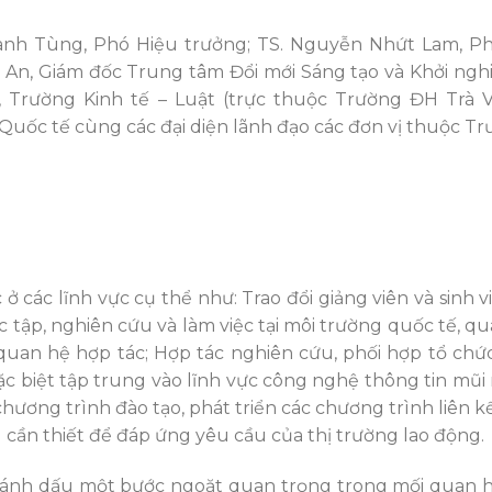
hanh Tùng, Phó Hiệu trưởng; TS. Nguyễn Nhứt Lam, P
An, Giám đốc Trung tâm Đổi mới Sáng tạo và Khởi nghi
Trường Kinh tế – Luật (trực thuộc Trường ĐH Trà Vi
ốc tế cùng các đại diện lãnh đạo các đơn vị thuộc Tr
ở các lĩnh vực cụ thể như: Trao đổi giảng viên và sinh vi
ọc tập, nghiên cứu và làm việc tại môi trường quốc tế, q
an hệ hợp tác; Hợp tác nghiên cứu, phối hợp tổ chức
c biệt tập trung vào lĩnh vực công nghệ thông tin mũ
hương trình đào tạo, phát triển các chương trình liên kế
 cần thiết để đáp ứng yêu cầu của thị trường lao động.
, đánh dấu một bước ngoặt quan trọng trong mối quan 