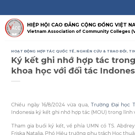
Skip
to
content
HIỆP HỘI CAO ĐẲNG CỘNG ĐỒNG VIỆT N
Vietnam Association of Community Colleges (
HOẠT ĐỘNG HỢP TÁC QUỐC TẾ
,
NGHIÊN CỨU & TRAO ĐỔI
,
TI
Ký kết ghi nhớ hợp tác trong
khoa học với đối tác Indones
Chiều ngày 16/8/2024 vừa qua,
Trường Đại học T
Indonesia ký kết ghi nhớ hợp tác (MOU) trong lĩnh
Tham gia buổi ký kết, về phía UMN có TS. Abdrey
Friska Natalia, Phó Hiệu trưởng phụ trách Học thuậ