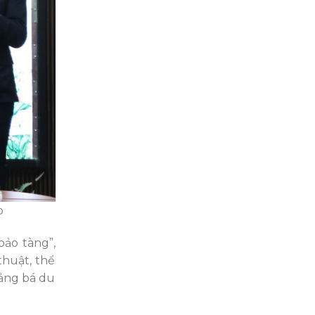
p
bảo tàng”,
thuật, thể
uảng bá du