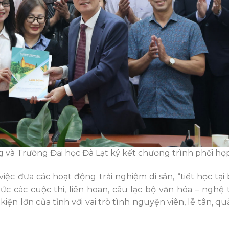
g và Trường Đại học Đà Lạt ký kết chương trình phối hợ
c đưa các hoạt động trải nghiệm di sản, “tiết học tại 
chức các cuộc thi, liên hoan, câu lạc bộ văn hóa – nghệ 
kiện lớn của tỉnh với vai trò tình nguyện viên, lễ tân, q