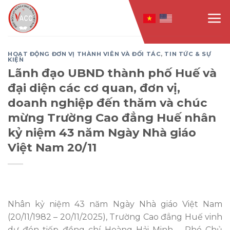
Skip
to
content
HOẠT ĐỘNG ĐƠN VỊ THÀNH VIÊN VÀ ĐỐI TÁC
,
TIN TỨC & SỰ
KIỆN
Lãnh đạo UBND thành phố Huế và
đại diện các cơ quan, đơn vị,
doanh nghiệp đến thăm và chúc
mừng Trường Cao đẳng Huế nhân
kỷ niệm 43 năm Ngày Nhà giáo
Việt Nam 20/11
Nhân kỷ niệm 43 năm Ngày Nhà giáo Việt Nam
(20/11/1982 – 20/11/2025), Trường Cao đẳng Huế vinh
dự đón tiếp đồng chí Hoàng Hải Minh – Phó Chủ