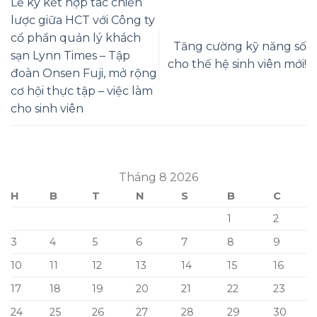
Lễ ký kết hợp tác chiến
lược giữa HCT với Công ty
cổ phần quản lý khách
Tăng cường kỹ năng số
sạn Lynn Times – Tập
cho thế hệ sinh viên mới!
đoàn Onsen Fuji, mở rộng
cơ hội thực tập – việc làm
cho sinh viên
Tháng 8 2026
H
B
T
N
S
B
C
1
2
3
4
5
6
7
8
9
10
11
12
13
14
15
16
17
18
19
20
21
22
23
24
25
26
27
28
29
30