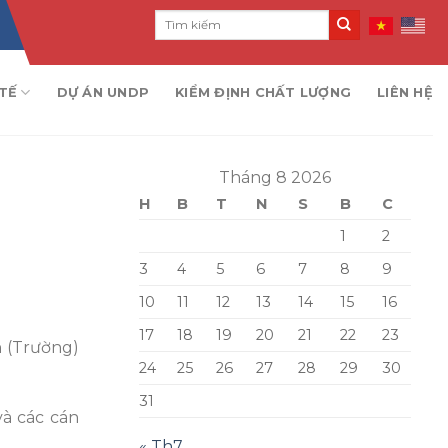
TẾ
DỰ ÁN UNDP
KIỂM ĐỊNH CHẤT LƯỢNG
LIÊN HỆ
Tháng 8 2026
H
B
T
N
S
B
C
1
2
3
4
5
6
7
8
9
10
11
12
13
14
15
16
17
18
19
20
21
22
23
 (Trường)
24
25
26
27
28
29
30
31
à các cán
« Th7