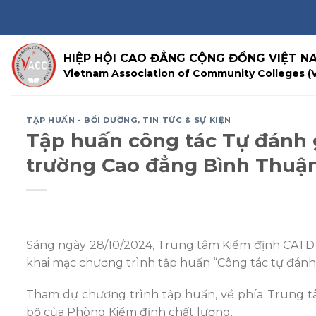
Skip
to
content
HIỆP HỘI CAO ĐẲNG CỘNG ĐỒNG VIỆT N
Vietnam Association of Community Colleges (
TẬP HUẤN - BỒI DƯỠNG
,
TIN TỨC & SỰ KIỆN
Tập huấn công tác Tự đánh g
trường Cao đẳng Bình Thuậ
Sáng ngày 28/10/2024, Trung tâm Kiểm định CATD
khai mạc chương trình tập huấn “Công tác tự đánh 
Tham dự chương trình tập huấn, về phía Trung t
bộ của Phòng Kiểm định chất lượng.