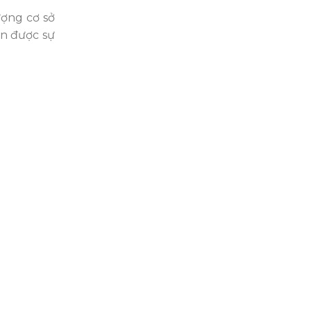
ượng cơ sở
ận được sự