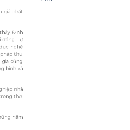
 giá chất
 thầy Đinh
i đồng Tự
 dục nghề
g pháp thu
 gia cũng
ng binh và
nghiệp nhà
trong thời
những năm