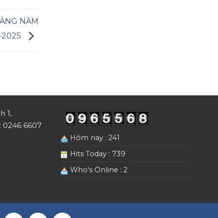
IẢNG NĂM
-2025
h 1,
i: 0246 6607
Hôm nay : 241
Hits Today : 739
Who's Online : 2