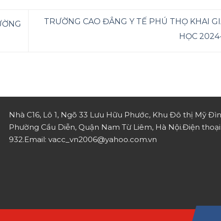
TRƯỜNG CAO ĐẲNG Y TẾ PHÚ THỌ KHAI G
RƯỜNG
HỌC 2024
Nhà C16, Lô 1, Ngõ 33 Lưu Hữu Phước, Khu Đô thị Mỹ Đìn
Phường Cầu Diễn, Quận Nam Từ Liêm, Hà Nội.
Điện thoạ
932.
Email: vacc_vn2006@yahoo.com.vn