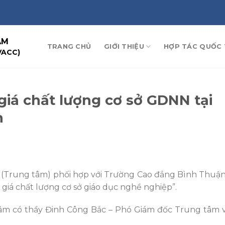
AM
TRANG CHỦ
GIỚI THIỆU
HỢP TÁC QUỐC 
VACC)
iá chất lượng cơ sở GDNN tại
n
 (Trung tâm) phối hợp với Trường Cao đẳng Bình Thuận
giá chất lượng cơ sở giáo dục nghề nghiệp”.
âm có thầy Đinh Công Bắc – Phó Giám đốc Trung tâm v