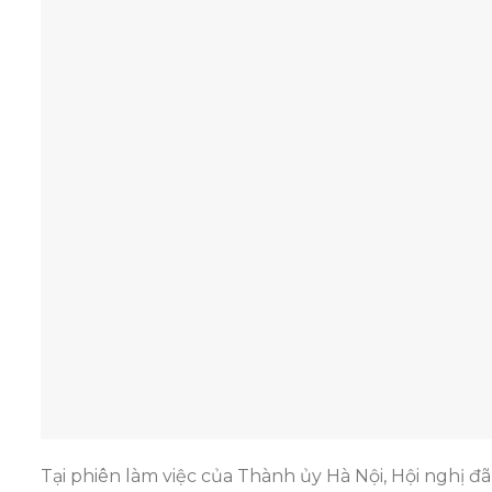
Tại phiên làm việc của Thành ủy Hà Nội, Hội nghị đ
– Đồng chí Nguyễn Văn Phong, Phó Bí thư Thành ủ
quyết số 71-NQ/TW về đột phá phát triển giáo dục
quyết số 72-NQ/TW về tăng cường bảo vệ, chăm s
Chương trình hành động thực hiện Nghị quyết số 
– Đồng chí Vũ Đại Thắng, Ủy viên Trung ương Đ
Chương trình hành động thực hiện Nghị quyết số 
– Đồng chí Nguyễn Duy Ngọc, Ủy viên Bộ Chính trị, 