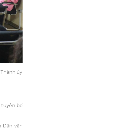
u Thành ủy
 tuyên bố
à Dân vận