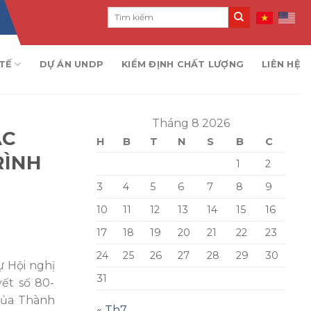
TẾ
DỰ ÁN UNDP
KIỂM ĐỊNH CHẤT LƯỢNG
LIÊN HỆ
Tháng 8 2026
ÁC
H
B
T
N
S
B
C
RÌNH
1
2
3
4
5
6
7
8
9
10
11
12
13
14
15
16
17
18
19
20
21
22
23
24
25
26
27
28
29
30
ự Hội nghị
31
ết số 80-
 của Thành
« Th7