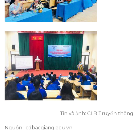
Tin và ảnh: CLB Truyền thông
Nguồn : cdbacgiang.edu.vn