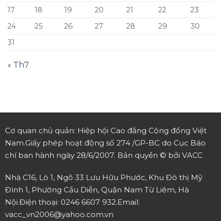
17
18
19
20
21
22
23
24
25
26
27
28
29
30
31
« Th7
Cơ quan chủ quản: Hiệp hội Cao đẳng Cộng đồng Việt
Nam.
Giấy phép hoạt động số 274 /GP-BC do Cục Báo
chí ban hành ngày 28/6/2007.
Bản quyền © bởi VACC
Nhà C16, Lô 1, Ngõ 33 Lưu Hữu Phước, Khu Đô thị Mỹ
Đình 1, Phường Cầu Diễn, Quận Nam Từ Liêm, Hà
Nội.
Điện thoại: 0246 6607 932.
Email:
vacc_vn2006@yahoo.com.vn