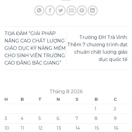
TỌA ĐÀM “GIẢI PHÁP
Trường ĐH Trà Vinh:
NÂNG CAO CHẤT LƯỢNG
Thêm 7 chương trình đạt
GIÁO DỤC KỸ NĂNG MỀM
chuẩn chất lượng giáo
CHO SINH VIÊN TRƯỜNG
dục quốc tế
CAO ĐẲNG BẮC GIANG”
Tháng 8 2026
H
B
T
N
S
B
C
1
2
3
4
5
6
7
8
9
10
11
12
13
14
15
16