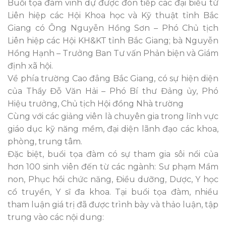
Buổi tọa đàm vinh dự được đón tiếp các đại biểu từ
Liên hiệp các Hội Khoa học và Kỹ thuật tỉnh Bắc
Giang có Ông Nguyễn Hồng Sơn – Phó Chủ tịch
Liên hiệp các Hội KH&KT tỉnh Bắc Giang; bà Nguyễn
Hồng Hạnh – Trưởng Ban Tư vấn Phản biện và Giám
định xã hội.
Về phía trường Cao đẳng Bắc Giang, có sự hiện diện
của Thầy Đỗ Văn Hải – Phó Bí thư Đảng ủy, Phó
Hiệu trưởng, Chủ tịch Hội đồng Nhà trường
Cùng với các giảng viên là chuyên gia trong lĩnh vực
giáo dục kỹ năng mềm, đại diện lãnh đạo các khoa,
phòng, trung tâm.
Đặc biệt, buổi tọa đàm có sự tham gia sôi nổi của
hơn 100 sinh viên đến từ các ngành: Sư phạm Mầm
non, Phục hồi chức năng, Điều dưỡng, Dược, Y học
cổ truyền, Y sĩ đa khoa. Tại buổi tọa đàm, nhiều
tham luận giá trị đã được trình bày và thảo luận, tập
trung vào các nội dung: