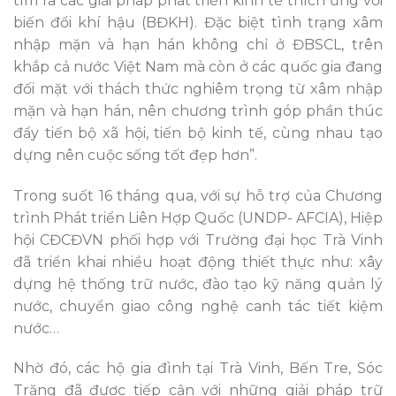
tìm ra các giải pháp phát triển kinh tế thích ứng với
biến đổi khí hậu (BĐKH). Đặc biệt tình trạng xâm
nhập mặn và hạn hán không chỉ ở ĐBSCL, trên
khắp cả nước Việt Nam mà còn ở các quốc gia đang
đối mặt với thách thức nghiêm trọng từ xâm nhập
mặn và hạn hán, nên chương trình góp phần thúc
đẩy tiến bộ xã hội, tiến bộ kinh tế, cùng nhau tạo
dựng nên cuộc sống tốt đẹp hơn”.
Trong suốt 16 tháng qua, với sự hỗ trợ của Chương
trình Phát triển Liên Hợp Quốc (UNDP- AFCIA), Hiệp
hội CĐCĐVN phối hợp với Trường đại học Trà Vinh
đã triển khai nhiều hoạt động thiết thực như: xây
dựng hệ thống trữ nước, đào tạo kỹ năng quản lý
nước, chuyển giao công nghệ canh tác tiết kiệm
nước…
Nhờ đó, các hộ gia đình tại Trà Vinh, Bến Tre, Sóc
Trăng đã được tiếp cận với những giải pháp trữ