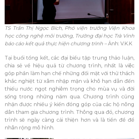
TS Trần Thị Ngọc Bích, Phó viện trưởng Viện Khoa
học công nghệ môi trường, Trường đại học Trà Vinh
báo cáo kết quả thực hiện chương trình –
Ảnh: V.K.K
Tại buổi tổng kết, các đại biểu tập trung thảo luận,
chia sẻ về hiệu quả từ chương trình, nhất là việc
góp phần làm hạn chế những đối mặt với thử thách
khắc nghiệt từ xâm nhập mặn và khô hạn dẫn đến
thiếu nước ngọt nghiêm trọng cho mùa vụ và đời
sống trong những năm qua. Chương trình cũng
nhận được nhiều ý kiến đóng góp của các hộ nông
dân tham gia chương trình. Thông qua đó, chương
trình sẽ ngày càng cải thiện hơn và là tiền đề để
nhân rộng mô hình.