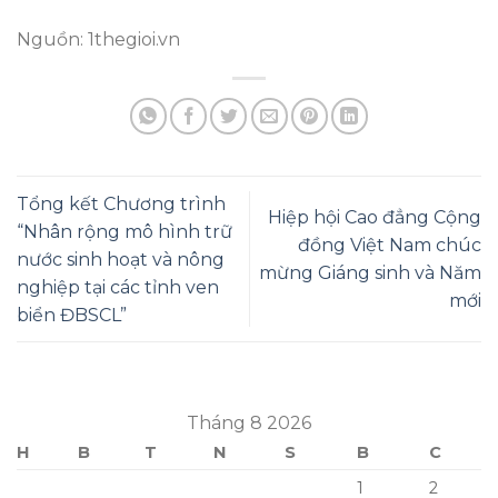
Tổng kết Chương trình
Hiệp hội Cao đẳng Cộng
“Nhân rộng mô hình trữ
đồng Việt Nam chúc
nước sinh hoạt và nông
mừng Giáng sinh và Năm
nghiệp tại các tỉnh ven
mới
biển ĐBSCL”
Tháng 8 2026
H
B
T
N
S
B
C
1
2
3
4
5
6
7
8
9
10
11
12
13
14
15
16
17
18
19
20
21
22
23
24
25
26
27
28
29
30