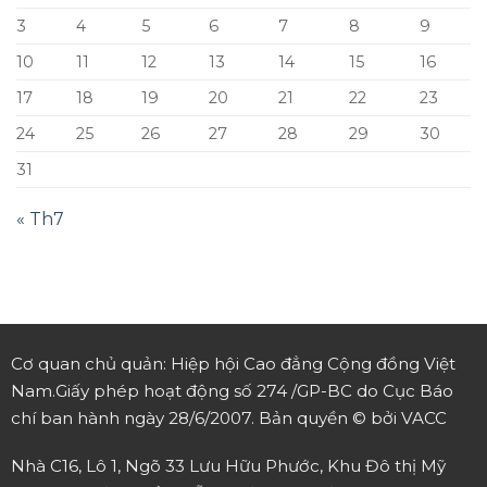
31
« Th7
Cơ quan chủ quản: Hiệp hội Cao đẳng Cộng đồng Việt
Nam.
Giấy phép hoạt động số 274 /GP-BC do Cục Báo
chí ban hành ngày 28/6/2007.
Bản quyền © bởi VACC
Nhà C16, Lô 1, Ngõ 33 Lưu Hữu Phước, Khu Đô thị Mỹ
Đình 1, Phường Cầu Diễn, Quận Nam Từ Liêm, Hà
Nội.
Điện thoại: 0246 6607 932.
Email:
vacc_vn2006@yahoo.com.vn