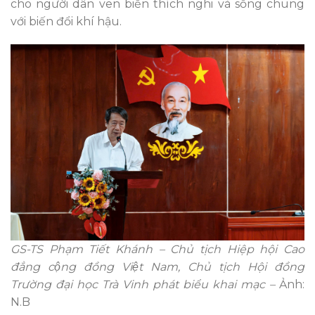
cho người dân ven biển thích nghi và sống chung
với biến đổi khí hậu.
GS-TS Phạm Tiết Khánh – Chủ tịch Hiệp hội Cao
đẳng cộng đồng Việt Nam, Chủ tịch Hội đồng
Trường đại học Trà Vinh phát biểu khai mạc –
Ảnh:
N.B