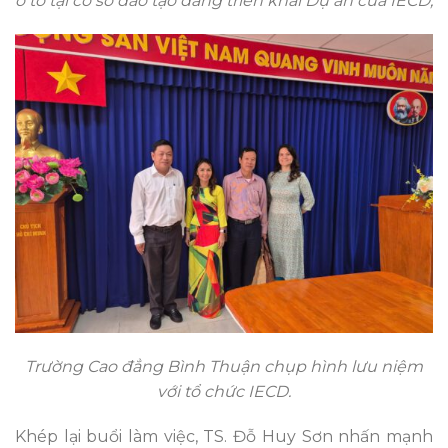
ô tô tại cơ sở đào tạo đang triển khai Dự án của IECD;
Trường Cao đẳng Bình Thuận chụp hình lưu niệm
với tổ chức IECD.
Khép lại buổi làm việc, TS. Đỗ Huy Sơn nhấn mạnh