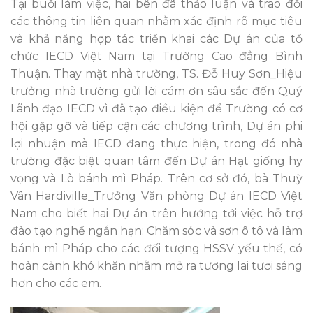
Tại buổi làm việc, hai bên đã thảo luận và trao đổi
các thông tin liên quan nhằm xác định rõ mục tiêu
và khả năng hợp tác triển khai các Dự án của tổ
chức IECD Việt Nam tại Trường Cao đẳng Bình
Thuận. Thay mặt nhà trường, TS. Đỗ Huy Sơn_Hiệu
trưởng nhà trường gửi lời cám ơn sâu sắc đến Quý
Lãnh đạo IECD vì đã tạo điều kiện để Trường có cơ
hội gặp gỡ và tiếp cận các chương trình, Dự án phi
lợi nhuận mà IECD đang thực hiện, trong đó nhà
trường đặc biệt quan tâm đến Dự án Hạt giống hy
vọng và Lò bánh mì Pháp. Trên cơ sở đó, bà Thuỳ
Vân Hardiville_Trưởng Văn phòng Dự án IECD Việt
Nam cho biết hai Dự án trên hướng tới việc hỗ trợ
đào tạo nghề ngắn hạn: Chăm sóc và sơn ô tô và làm
bánh mì Pháp cho các đối tượng HSSV yếu thế, có
hoàn cảnh khó khăn nhằm mở ra tương lai tươi sáng
hơn cho các em.