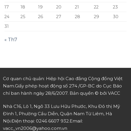
17
18
19
20
21
22
23
24
25
26
27
28
29
30
31
« Th7
Cơ quan chủ quản: Hiệp hội Cao đẳng Cộng đồng Việt
Nam.
Giấy phép hoạt động số 274 /GP-BC do Cục Báo
chí ban hành ngày 28/6/2007.
Bản quyền © bởi VACC
Nhà C16, Lô 1, Ngõ 33 Lưu Hữu Phước, Khu Đô thị Mỹ
Đình 1, Phường Cầu Diễn, Quận Nam Từ Liêm, Hà
Nội.
Điện thoại: 0246 6607 932.
Email:
vacc_vn2006@yahoo.com.vn