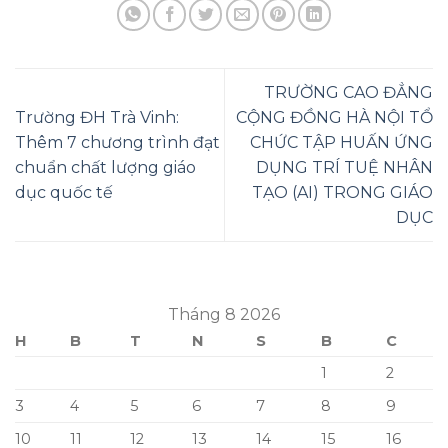
TRƯỜNG CAO ĐẲNG
Trường ĐH Trà Vinh:
CỘNG ĐỒNG HÀ NỘI TỔ
Thêm 7 chương trình đạt
CHỨC TẬP HUẤN ỨNG
chuẩn chất lượng giáo
DỤNG TRÍ TUỆ NHÂN
dục quốc tế
TẠO (AI) TRONG GIÁO
DỤC
Tháng 8 2026
H
B
T
N
S
B
C
1
2
3
4
5
6
7
8
9
10
11
12
13
14
15
16