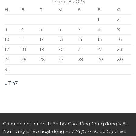
Tháng 8 2026
H
B
T
N
S
B
C
1
2
3
4
5
6
7
8
9
10
11
12
13
14
15
16
17
18
19
20
21
22
23
24
25
26
27
28
29
30
31
« Th7
Cơ quan chủ quản: Hiệp hội Cao đẳng Cộng đồng Việt
Nam.
Giấy phép hoạt động số 274 /GP-BC do Cục Báo