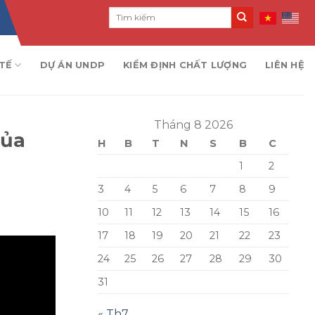
TẾ
DỰ ÁN UNDP
KIỂM ĐỊNH CHẤT LƯỢNG
LIÊN HỆ
Tháng 8 2026
của
H
B
T
N
S
B
C
1
2
3
4
5
6
7
8
9
10
11
12
13
14
15
16
17
18
19
20
21
22
23
24
25
26
27
28
29
30
31
« Th7