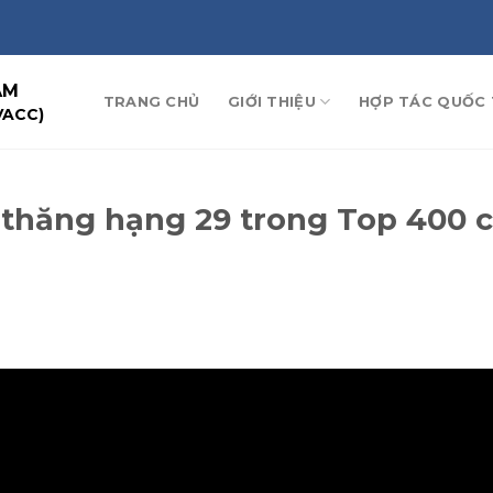
AM
TRANG CHỦ
GIỚI THIỆU
HỢP TÁC QUỐC 
VACC)
 thăng hạng 29 trong Top 400 