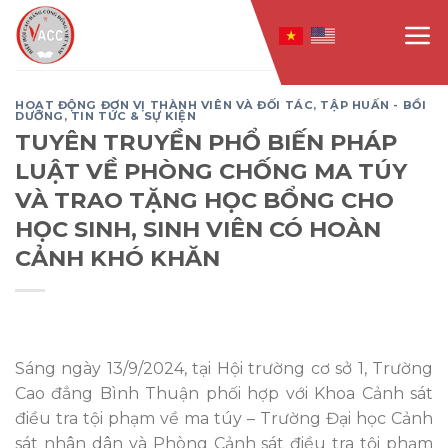
Skip
to
content
HOẠT ĐỘNG ĐƠN VỊ THÀNH VIÊN VÀ ĐỐI TÁC
,
TẬP HUẤN - BỒI
DƯỠNG
,
TIN TỨC & SỰ KIỆN
TUYÊN TRUYỀN PHỔ BIẾN PHÁP
LUẬT VỀ PHÒNG CHỐNG MA TÚY
VÀ TRAO TẶNG HỌC BỔNG CHO
HỌC SINH, SINH VIÊN CÓ HOÀN
CẢNH KHÓ KHĂN
Sáng ngày 13/9/2024, tại Hội trường cơ sở 1, Trường
Cao đẳng Bình Thuận phối hợp với Khoa Cảnh sát
điều tra tội phạm về ma túy – Trường Đại học Cảnh
sát nhân dân và Phòng Cảnh sát điều tra tội phạm