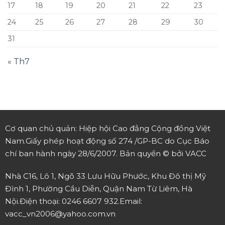
17
18
19
20
21
22
23
24
25
26
27
28
29
30
31
« Th7
Cơ quan chủ quản: Hiệp hội Cao đẳng Cộng đồng Việt
Nam.
Giấy phép hoạt động số 274 /GP-BC do Cục Báo
chí ban hành ngày 28/6/2007.
Bản quyền © bởi VACC
Nhà C16, Lô 1, Ngõ 33 Lưu Hữu Phước, Khu Đô thị Mỹ
Đình 1, Phường Cầu Diễn, Quận Nam Từ Liêm, Hà
Nội.
Điện thoại: 0246 6607 932.
Email:
vacc_vn2006@yahoo.com.vn