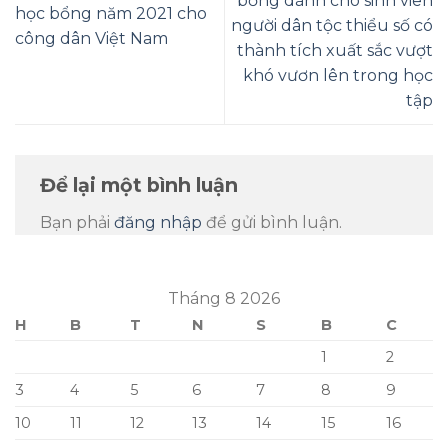
bổng dành cho sinh viên
học bổng năm 2021 cho
người dân tộc thiểu số có
công dân Việt Nam
thành tích xuất sắc vượt
khó vươn lên trong học
tập
Để lại một bình luận
Bạn phải
đăng nhập
để gửi bình luận.
Tháng 8 2026
H
B
T
N
S
B
C
1
2
3
4
5
6
7
8
9
10
11
12
13
14
15
16