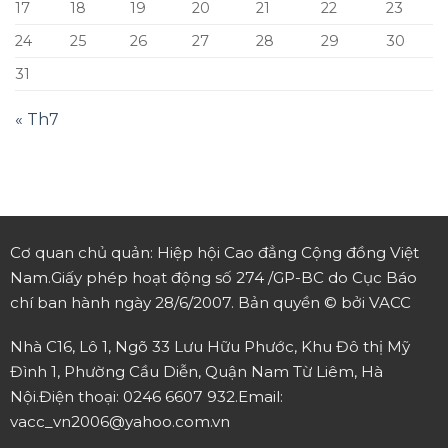
17
18
19
20
21
22
23
24
25
26
27
28
29
30
31
« Th7
Cơ quan chủ quản: Hiệp hội Cao đẳng Cộng đồng Việt
Nam.
Giấy phép hoạt động số 274 /GP-BC do Cục Báo
chí ban hành ngày 28/6/2007.
Bản quyền © bởi VACC
Nhà C16, Lô 1, Ngõ 33 Lưu Hữu Phước, Khu Đô thị Mỹ
Đình 1, Phường Cầu Diễn, Quận Nam Từ Liêm, Hà
Nội.
Điện thoại: 0246 6607 932.
Email:
vacc_vn2006@yahoo.com.vn