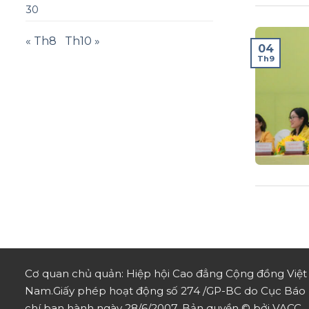
30
« Th8
Th10 »
04
Th9
Cơ quan chủ quản: Hiệp hội Cao đẳng Cộng đồng Việt
Nam.
Giấy phép hoạt động số 274 /GP-BC do Cục Báo
chí ban hành ngày 28/6/2007.
Bản quyền © bởi VACC