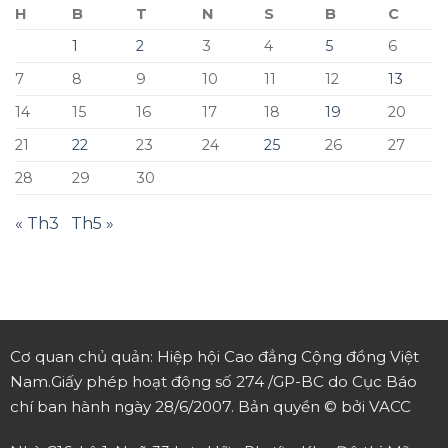
H
B
T
N
S
B
C
1
2
3
4
5
6
7
8
9
10
11
12
13
14
15
16
17
18
19
20
21
22
23
24
25
26
27
28
29
30
« Th3
Th5 »
Cơ quan chủ quản: Hiệp hội Cao đẳng Cộng đồng Việt
Nam.
Giấy phép hoạt động số 274 /GP-BC do Cục Báo
chí ban hành ngày 28/6/2007.
Bản quyền © bởi VACC