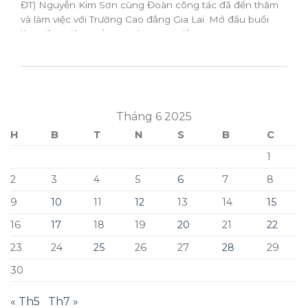
ĐT) Nguyễn Kim Sơn cùng Đoàn công tác đã đến thăm
và làm việc với Trường Cao đẳng Gia Lai. Mở đầu buổi
làm việc, Hiệu trưởng Trường Cao đẳng...
Tháng 6 2025
H
B
T
N
S
B
C
1
2
3
4
5
6
7
8
9
10
11
12
13
14
15
16
17
18
19
20
21
22
23
24
25
26
27
28
29
30
« Th5
Th7 »