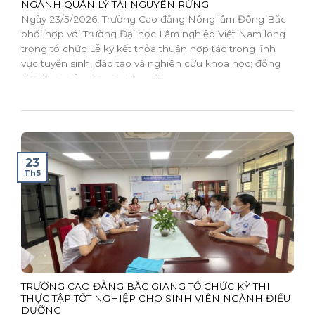
NGÀNH QUẢN LÝ TÀI NGUYÊN RỪNG
Ngày 23/5/2026, Trường Cao đẳng Nông lâm Đông Bắc
phối hợp với Trường Đại học Lâm nghiệp Việt Nam long
trọng tổ chức Lễ ký kết thỏa thuận hợp tác trong lĩnh
vực tuyển sinh, đào tạo và nghiên cứu khoa học; đồng
thời khai giảng lớp Đại học liên...
23
Th5
TRƯỜNG CAO ĐẲNG BẮC GIANG TỔ CHỨC KỲ THI
THỰC TẬP TỐT NGHIỆP CHO SINH VIÊN NGÀNH ĐIỀU
DƯỠNG