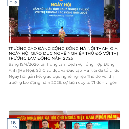
Th5
TRƯỜNG CAO ĐẲNG CỘNG ĐỒNG HÀ NỘI THAM GIA
NGÀY HỘI GIÁO DỤC NGHỀ NGHIỆP THỦ ĐÔ VỚI THỊ
TRƯỜNG LAO ĐỘNG NĂM 2026
Sáng 19/4/2026, tại Trung tâm Dịch vụ Tổng hợp Đông
Anh (Hà Nội), Sở Giáo dục và Đào tạo Hà Nội đã tổ chức
Ngày hội gắn kết giáo dục nghề nghiệp Thủ đô với thị
trường lao động năm 2026, sự kiện quy tụ 71 đơn vị gồm
các...
16
Th5