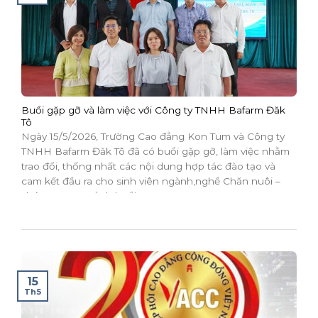
Buổi gặp gỡ và làm việc với Công ty TNHH Bafarm Đăk
Tô
Ngày 15/5/2026, Trường Cao đẳng Kon Tum và Công ty
TNHH Bafarm Đăk Tô đã có buổi gặp gỡ, làm việc nhằm
trao đổi, thống nhất các nội dung hợp tác đào tạo và
cam kết đầu ra cho sinh viên ngành,nghề Chăn nuôi –
Thú y. Quang cảnh buổi...
15
Th5