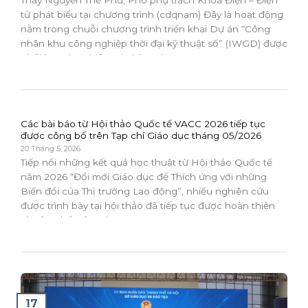
Thầy Nguyễn Thế Phú, Phó phụ trách Khoa Điện – Điện
tử phát biểu tại chương trình (cdqnam) Đây là hoạt động
nằm trong chuỗi chương trình triển khai Dự án “Công
nhân khu công nghiệp thời đại kỹ thuật số” (IWGD) được
phối hợp thực hiện tại nhà trường trong...
Các bài báo từ Hội thảo Quốc tế VACC 2026 tiếp tục
được công bố trên Tạp chí Giáo dục tháng 05/2026
20 Tháng 5, 2026
Tiếp nối những kết quả học thuật từ Hội thảo Quốc tế
năm 2026 “Đổi mới Giáo dục để Thích ứng với những
Biến đổi của Thị trường Lao động”, nhiều nghiên cứu
được trình bày tại hội thảo đã tiếp tục được hoàn thiện
và công bố trên các...
17