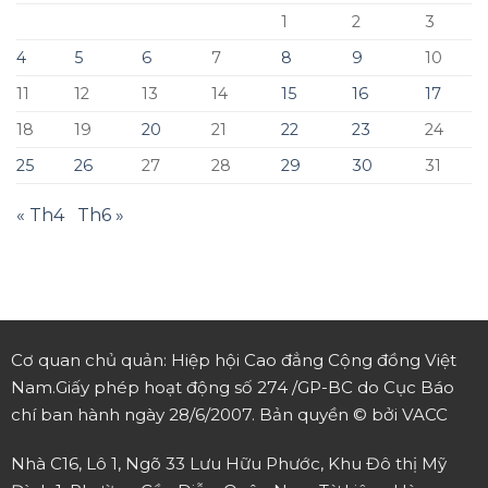
1
2
3
4
5
6
7
8
9
10
11
12
13
14
15
16
17
18
19
20
21
22
23
24
25
26
27
28
29
30
31
« Th4
Th6 »
Cơ quan chủ quản: Hiệp hội Cao đẳng Cộng đồng Việt
Nam.
Giấy phép hoạt động số 274 /GP-BC do Cục Báo
chí ban hành ngày 28/6/2007.
Bản quyền © bởi VACC
Nhà C16, Lô 1, Ngõ 33 Lưu Hữu Phước, Khu Đô thị Mỹ