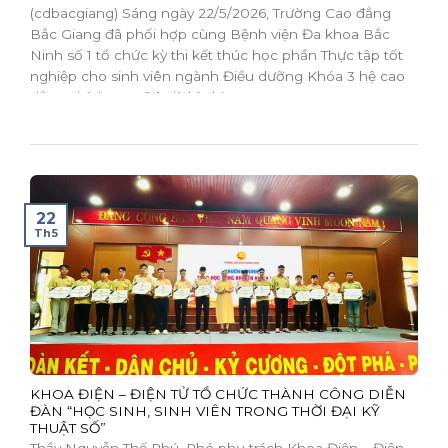
(cdbacgiang) Sáng ngày 22/5/2026, Trường Cao đẳng
Bắc Giang đã phối hợp cùng Bệnh viện Đa khoa Bắc
Ninh số 1 tổ chức kỳ thi kết thúc học phần Thực tập tốt
nghiệp cho sinh viên ngành Điều dưỡng Khóa 3 hệ cao
đẳng chính quy. Đây là kỳ thi...
22
Th5
KHOA ĐIỆN – ĐIỆN TỬ TỔ CHỨC THÀNH CÔNG DIỄN
ĐÀN “HỌC SINH, SINH VIÊN TRONG THỜI ĐẠI KỸ
THUẬT SỐ”