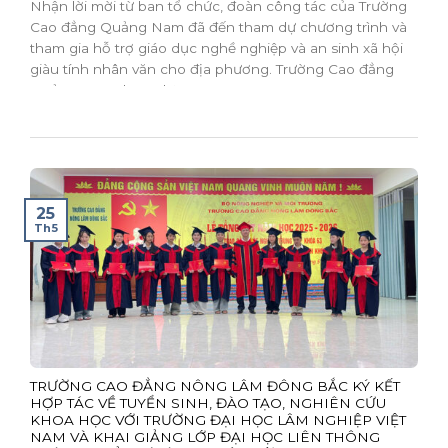
Nhận lời mời từ ban tổ chức, đoàn công tác của Trường
Cao đẳng Quảng Nam đã đến tham dự chương trình và
tham gia hỗ trợ giáo dục nghề nghiệp và an sinh xã hội
giàu tính nhân văn cho địa phương. Trường Cao đẳng
Quảng Nam tham dự...
25
Th5
TRƯỜNG CAO ĐẲNG NÔNG LÂM ĐÔNG BẮC KÝ KẾT
HỢP TÁC VỀ TUYỂN SINH, ĐÀO TẠO, NGHIÊN CỨU
KHOA HỌC VỚI TRƯỜNG ĐẠI HỌC LÂM NGHIỆP VIỆT
NAM VÀ KHAI GIẢNG LỚP ĐẠI HỌC LIÊN THÔNG