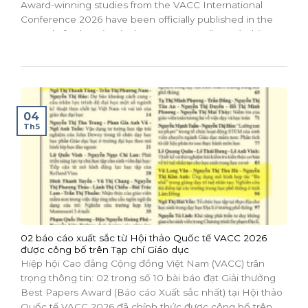
Award-winning studies from the VACC International
Conference 2026 have been officially published in the
Journal of Education (Vol. 26, No. 8 – April 2026). This
milestone affirms the academic quality and practical...
04
Th5
02 báo cáo xuất sắc từ Hội thảo Quốc tế VACC 2026
được công bố trên Tạp chí Giáo dục
Hiệp hội Cao đẳng Cộng đồng Việt Nam (VACC) trân
trọng thông tin: 02 trong số 10 bài báo đạt Giải thưởng
Best Papers Award (Báo cáo Xuất sắc nhất) tại Hội thảo
Quốc tế VACC 2026 đã chính thức được công bố trên