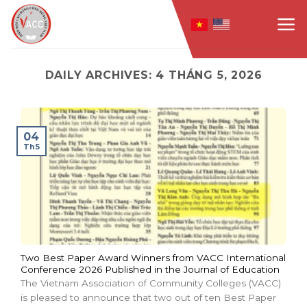
Skip
to
content
DAILY ARCHIVES:
4 THÁNG 5, 2026
04
Th5
Two Best Paper Award Winners from VACC International
Conference 2026 Published in the Journal of Education
The Vietnam Association of Community Colleges (VACC)
is pleased to announce that two out of ten Best Paper