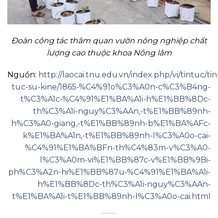
Đoàn công tác thăm quan vườn nông nghiệp chất
lượng cao thuộc khoa Nông lâm
Nguồn:
http://laocai.tnu.edu.vn/index.php/vi/tintuc/tin
tuc-su-kine/1865-%C4%91o%C3%A0n-c%C3%B4ng-
t%C3%A1c-%C4%91%E1%BA%A1i-h%E1%BB%8Dc-
th%C3%A1i-nguy%C3%AAn,-t%E1%BB%89nh-
h%C3%A0-giang,-t%E1%BB%89nh-b%E1%BA%AFc-
k%E1%BA%A1n,-t%E1%BB%89nh-l%C3%A0o-cai-
%C4%91%E1%BA%BFn-th%C4%83m-v%C3%A0-
l%C3%A0m-vi%E1%BB%87c-v%E1%BB%9Bi-
ph%C3%A2n-hi%E1%BB%87u-%C4%91%E1%BA%A1i-
h%E1%BB%8Dc-th%C3%A1i-nguy%C3%AAn-
t%E1%BA%A1i-t%E1%BB%89nh-l%C3%A0o-cai.html