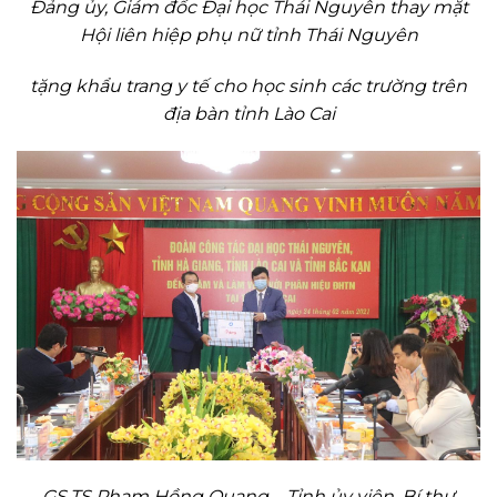
Đảng ủy, Giám đốc Đại học Thái Nguyên
thay mặt
Hội liên hiệp phụ nữ tỉnh Thái Nguyên
tặng khẩu trang y tế cho học sinh các trường
trên
địa bàn tỉnh Lào Cai
GS.TS Phạm Hồng Quang – Tỉnh ủy viên, Bí thư