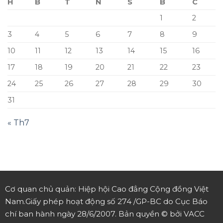
H
B
T
N
S
B
C
1
2
3
4
5
6
7
8
9
10
11
12
13
14
15
16
17
18
19
20
21
22
23
24
25
26
27
28
29
30
31
« Th7
Cơ quan chủ quản: Hiệp hội Cao đẳng Cộng đồng Việt
Nam.
Giấy phép hoạt động số 274 /GP-BC do Cục Báo
chí ban hành ngày 28/6/2007.
Bản quyền © bởi VACC