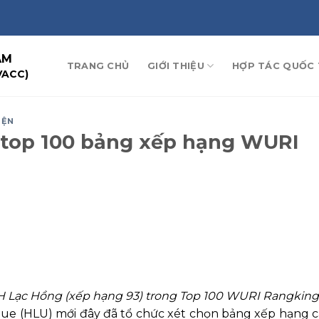
AM
TRANG CHỦ
GIỚI THIỆU
HỢP TÁC QUỐC 
VACC)
IỆN
t top 100 bảng xếp hạng WURI
ĐH Lạc Hồng (xếp hạng 93) trong Top 100 WURI Rangking
gue (HLU) mới đây đã tổ chức xét chọn bảng xếp hạng 