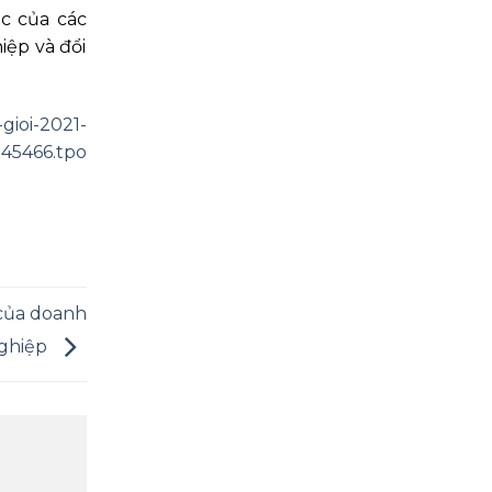
ục của các
iệp và đổi
gioi-2021-
345466.tpo
của doanh
ghiệp