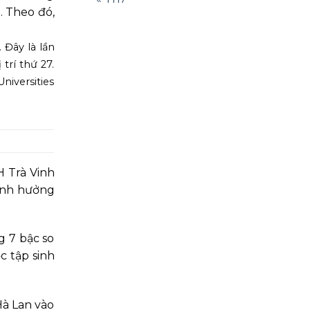
. Theo đó,
.
 Đây là lần
trí thứ 27.
niversities
 Trà Vinh
 ảnh hưởng
g 7 bậc so
c tập sinh
Hà Lan vào