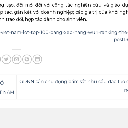
g tạo, đổi mới đối với công tác nghiên cứu và giáo d
p tác, gắn kết với doanh nghiệp; các giá trị của khởi ngh
nh trao đổi, hợp tác dành cho sinh viên.
a-viet-nam-lot-top-100-bang-xep-hang-wuri-ranking-the-
post1
GDNN cần chủ động bám sát nhu cầu đào tạo 
TỔ
n
ỆT NAM