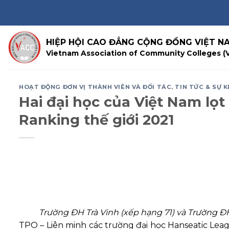
Skip
to
content
HIỆP HỘI CAO ĐẲNG CỘNG ĐỒNG VIỆT N
Vietnam Association of Community Colleges (
HOẠT ĐỘNG ĐƠN VỊ THÀNH VIÊN VÀ ĐỐI TÁC
,
TIN TỨC & SỰ K
Hai đại học của Việt Nam lọ
Ranking thế giới 2021
Trường ĐH Trà Vinh (xếp hạng 71) và Trường 
TPO – Liên minh các trường đại học Hanseatic Lea