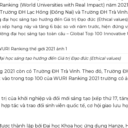
 Ranking (World Universities with Real Impact) năm 2021
là Trường ĐH Lạc Hồng (Đồng Nai) và Trường ĐH Trà Vinh
i học sáng tạo hướng đến Giá trị Đạo đức (Ethical values).
ếp hạng này và tăng 6 bậc so với năm trước, hiện đứng vị 
ng đại học sáng tạo toàn cầu – Global Top 100 Innovative U
 học sáng tạo hướng đến Giá trị Đạo đức (Ethical values)
2021 còn có Trường ĐH Trà Vinh. Theo đó, Trường ĐH
lọt vào trong top 100 của WURI Ranking 2021 trường có
trị của khởi nghiệp và đổi mới sáng tạo (xếp thứ 17, tăn
ợp tác và trao đổi sinh viên quốc tế, cơ hội giao lưu họ
 được thành lập bởi Đại học Khoa học ứng dụng Hanze, 