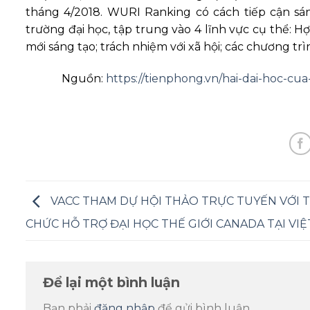
tháng 4/2018. WURI Ranking có cách tiếp cận sán
trường đại học, tập trung vào 4 lĩnh vực cụ thể: Hợ
mới sáng tạo; trách nhiệm với xã hội; các chương trì
Nguồn:
https://tienphong.vn/hai-dai-hoc-cu
VACC THAM DỰ HỘI THẢO TRỰC TUYẾN VỚI 
CHỨC HỖ TRỢ ĐẠI HỌC THẾ GIỚI CANADA TẠI VI
Để lại một bình luận
Bạn phải
đăng nhập
để gửi bình luận.