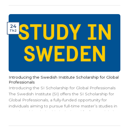
support academic and scientific exchanges between
higher education faculty and researchers from Asia-
Pacific and...
24
Th2
Introducing the Swedish Institute Scholarship for Global
Professionals
Introducing the SI Scholarship for Global Professionals
The Swedish Institute (SI) offers the SI Scholarship for
Global Professionals, a fully-funded opportunity for
individuals aiming to pursue full-time master’s studies in
Sweden. This scholarship is designed for future global
leaders committed to contributing to the sustainable
development of their home countries...