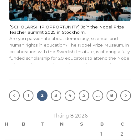
[SCHOLARSHIP OPPORTUNITY] Join the Nobel Prize
Teacher Summit 2025 in Stockholm!
Are you passionate about democracy, science, and
human rights in education? The Nobel Prize Museum, in
collaboration with the Swedish Institute, is offering a fully
funded scholarship for 20 educators to attend the Nobel
Prize Teacher Summit 2025 in Stockholm, Sweden!
About the Summit Theme: The Future of Democracy
Summit...
1
2
3
4
5
…
8
Tháng 8 2026
H
B
T
N
S
B
C
1
2