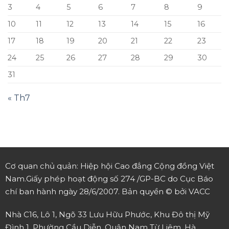
3
4
5
6
7
8
9
10
11
12
13
14
15
16
17
18
19
20
21
22
23
24
25
26
27
28
29
30
31
« Th7
Cơ quan chủ quản: Hiệp hội Cao đẳng Cộng đồng Việt
Nam.
Giấy phép hoạt động số 274 /GP-BC do Cục Báo
chí ban hành ngày 28/6/2007.
Bản quyền © bởi VACC
Nhà C16, Lô 1, Ngõ 33 Lưu Hữu Phước, Khu Đô thị Mỹ
Đình 1, Phường Cầu Diễn, Quận Nam Từ Liêm, Hà