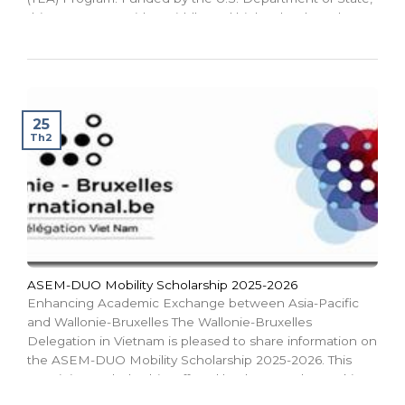
this program provides middle and high school teachers
with unique opportunities to enhance their expertise,
develop innovative...
25
Th2
ASEM-DUO Mobility Scholarship 2025-2026
Enhancing Academic Exchange between Asia-Pacific
and Wallonie-Bruxelles The Wallonie-Bruxelles
Delegation in Vietnam is pleased to share information on
the ASEM-DUO Mobility Scholarship 2025-2026. This
prestigious scholarship, offered by the French-speaking
Community of Belgium (Wallonie-Bruxelles), aims to