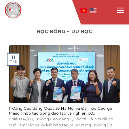
Skip
to
content
HỌC BỔNG – DU HỌC
11
Th3
Trường Cao đẳng Quốc tế Hà Nội và Đại học George
Mason hợp tác trong đào tạo và nghiên cứu
Chiều 04/03, Trường Cao đẳng Quốc tế Hà Nội đã có
buổi làm việc và ký kết hợp tác MOU cùng Trường Đại