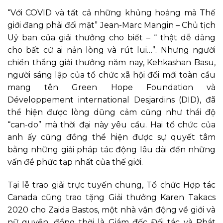
“Với COVID và tất cả những khủng hoảng mà Thế
giới đang phải đối mặt” Jean-Marc Mangin – Chủ tịch
Uỷ ban của giải thưởng cho biết – “ thật dễ dàng
cho bất cứ ai nản lòng và rút lui…”. Nhưng người
chiến thắng giải thưởng năm nay, Kehkashan Basu,
người sáng lập của tổ chức xã hội đổi mới toàn cầu
mang tên Green Hope Foundation và
Développement international Desjardins (DID), đã
thể hiện được lòng dũng cảm cũng như thái độ
“can-do” mà thời đại này yêu cầu. Hai tổ chức của
anh ấy cũng đồng thể hiện được sự quyết tâm
bằng những giải pháp tác động lâu dài đến những
vấn đề phức tạp nhất của thế giới.
Tại lễ trao giải trực tuyến chung, Tổ chức Hợp tác
Canada cũng trao tặng Giải thưởng Karen Takacs
2020 cho Zaida Bastos, một nhà vận động về giới và
nữ quyền, đồng thời là Giám đốc Đối tác và Phát