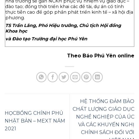
nhà trường sẽ gắn NCKH phục vụ nhiệm vụ giáo dục –
đào tạo; đồng thời triển khai các đề tài, dự án có tính
thực tiễn cao để góp phần phát triển kinh tế – xã hội địa
phương.
TS Trần Lăng, Phó Hiệu trưởng, Chủ tịch Hội đồng
Khoa học
và Đào tạo Trường đại học Phú Yên
Theo Báo Phú Yên online
HỆ THỐNG ĐẢM BẢO
CHẤT LƯỢNG GIÁO DỤC
HỌCBỔNG CHÍNH PHỦ
NGHỀ NGHIỆP CỦA ÚC
NHẬT BẢN – MEXT NĂM
VÀ CÁC KHUYẾN NGHỊ
2021
CHÍNH SÁCH ĐỐI VỚI