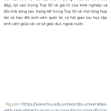
đây), lọt vào trong Top 50 về giá trị của khởi nghiệp và
đổi mới sáng tạo. Hạng 48 trong Top 50 về mở rộng hợp
tác và trao đổi sinh viên quốc tế, cơ hội giao lưu học tập
sinh viên giữa các cơ sở giáo dục ngoài nước.‎
Nguồn:
https://www.tvu.edu.vn/worlds-universities-
with-real-impacts-wuri-vua-cong-bo-truong-dh-tra-