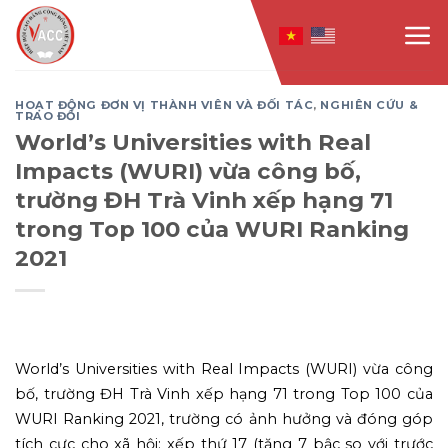
Skip
to
content
HOẠT ĐỘNG ĐƠN VỊ THÀNH VIÊN VÀ ĐỐI TÁC
,
NGHIÊN CỨU &
TRAO ĐỔI
World’s Universities with Real
Impacts (WURI) vừa công bố,
trường ĐH Trà Vinh xếp hạng 71
trong Top 100 của WURI Ranking
2021
World’s Universities with Real Impacts (WURI) vừa công
bố, trường ĐH Trà Vinh xếp hạng 71 trong Top 100 của
WURI Ranking 2021, trường có ảnh hưởng và đóng góp
tích cực cho xã hội; xếp thứ 17 (tăng 7 bậc so với trước