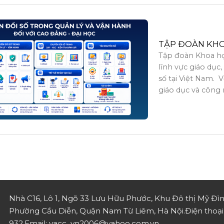
TẬP ĐOÀN KH
Tập đoàn Khoa họ
lĩnh vực giáo dục
số tại Việt Nam. 
giáo dục và công 
Nhà C16, Lô 1, Ngõ 33 Lưu Hữu Phước, Khu Đô thị Mỹ Đìn
Phường Cầu Diễn, Quận Nam Từ Liêm, Hà Nội.
Điện thoạ
932.
Email: vacc_vn2006@yahoo.com.vn