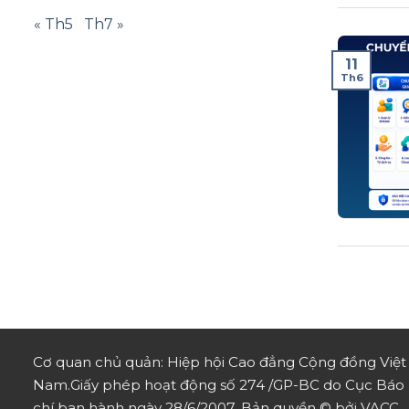
« Th5
Th7 »
11
Th6
Cơ quan chủ quản: Hiệp hội Cao đẳng Cộng đồng Việt
Nam.
Giấy phép hoạt động số 274 /GP-BC do Cục Báo
chí ban hành ngày 28/6/2007.
Bản quyền © bởi VACC