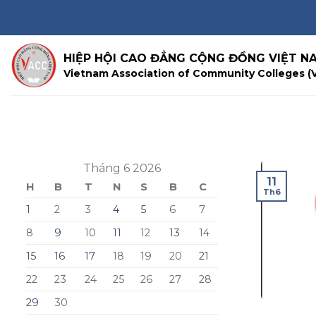
Skip
to
content
HIỆP HỘI CAO ĐẲNG CỘNG ĐỒNG VIỆT N
Vietnam Association of Community Colleges (
Tháng 6 2026
11
H
B
T
N
S
B
C
Th6
1
2
3
4
5
6
7
8
9
10
11
12
13
14
15
16
17
18
19
20
21
22
23
24
25
26
27
28
29
30