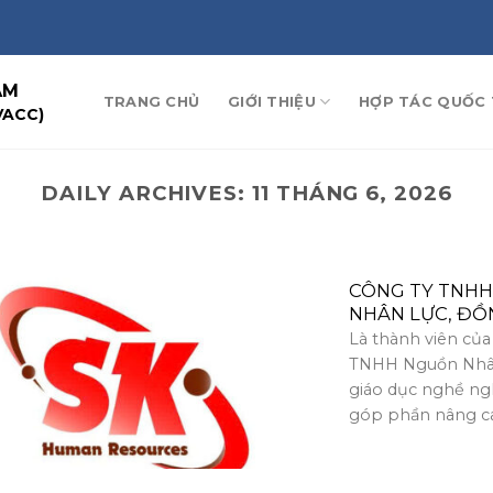
AM
TRANG CHỦ
GIỚI THIỆU
HỢP TÁC QUỐC 
VACC)
DAILY ARCHIVES:
11 THÁNG 6, 2026
CÔNG TY TNHH
NHÂN LỰC, ĐỒ
Là thành viên củ
TNHH Nguồn Nhân
giáo dục nghề ngh
góp phần nâng cao