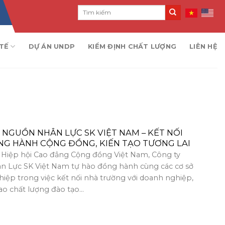
TẾ
DỰ ÁN UNDP
KIỂM ĐỊNH CHẤT LƯỢNG
LIÊN HỆ
 NGUỒN NHÂN LỰC SK VIỆT NAM – KẾT NỐI
NG HÀNH CỘNG ĐỒNG, KIẾN TẠO TƯƠNG LAI
a Hiệp hội Cao đẳng Cộng đồng Việt Nam, Công ty
 Lực SK Việt Nam tự hào đồng hành cùng các cơ sở
iệp trong việc kết nối nhà trường với doanh nghiệp,
 chất lượng đào tạo...