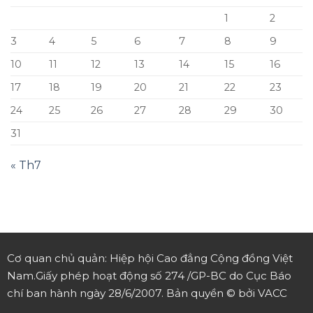
1
2
3
4
5
6
7
8
9
10
11
12
13
14
15
16
17
18
19
20
21
22
23
24
25
26
27
28
29
30
31
« Th7
Cơ quan chủ quản: Hiệp hội Cao đẳng Cộng đồng Việt
Nam.
Giấy phép hoạt động số 274 /GP-BC do Cục Báo
chí ban hành ngày 28/6/2007.
Bản quyền © bởi VACC