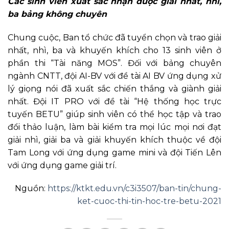
Các sinh viên xuất sắc nhận được giải nhất, nhì,
ba bảng không chuyên
Chung cuộc, Ban tổ chức đã tuyển chọn và trao giải
nhất, nhì, ba và khuyến khích cho 13 sinh viên ở
phần thi “Tài năng MOS”. Đối với bảng chuyên
ngành CNTT, đội AI-BV với đề tài AI BV ứng dụng xử
lý giọng nói đã xuất sắc chiến thắng và giành giải
nhất. Đội IT PRO với đề tài “Hệ thống học trực
tuyến BETU” giúp sinh viên có thể học tập và trao
đổi thảo luận, làm bài kiểm tra mọi lúc mọi nơi đạt
giải nhì, giải ba và giải khuyến khích thuộc về đội
Tam Long với ứng dụng game mini và đội Tiến Lên
với ứng dụng game giải trí.
Nguồn:
https://ktkt.edu.vn/c3i3507/ban-tin/chung-
ket-cuoc-thi-tin-hoc-tre-betu-2021