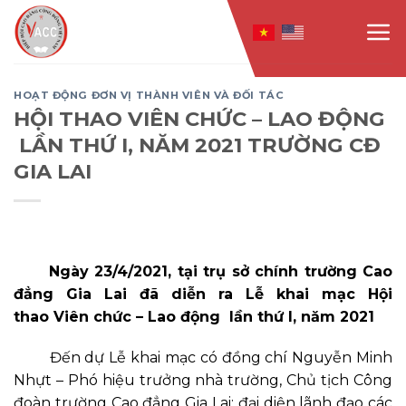
Skip
to
content
HOẠT ĐỘNG ĐƠN VỊ THÀNH VIÊN VÀ ĐỐI TÁC
HỘI THAO VIÊN CHỨC – LAO ĐỘNG
LẦN THỨ I, NĂM 2021 TRƯỜNG CĐ
GIA LAI
Ngày 23/4/2021, tại trụ sở chính trường Cao
đẳng Gia Lai đã diễn ra Lễ khai mạc Hội
thao
Viên chức – Lao động lần thứ I, năm 2021
Đến dự Lễ khai mạc có đồng chí Nguyễn Minh
Nhựt – Phó hiệu trưởng nhà trường, Chủ tịch Công
đoàn trường Cao đẳng Gia Lai; đại diện lãnh đạo các