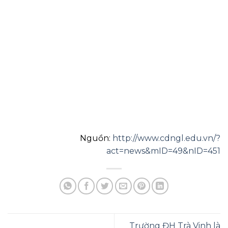
Nguồn:
http://www.cdngl.edu.vn/?
act=news&mID=49&nID=451
Trường ĐH Trà Vinh là
Đại học Trà Vinh 20 năm
trường đại học duy nhất
phát triển
tại Việt Nam giảng dạy
ngành Ngôn ngữ Khmer
Để lại một bình luận
Bạn phải
đăng nhập
để gửi bình luận.