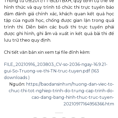
Thông tư 09/2017/TT-BLĐTBXH, quy định cụ thể về
hình thức và quy trình tổ chức thi trực tuyến bảo
đảm đánh giá chính xác, khách quan kết quả học
tập của người học, chống được gian lận trong quá
trình thi. Diễn biến các buổi thi trực tuyến phải
được ghi hình, ghi âm và xuất in kết quả bài thi để
lưu trữ theo quy định.
Chi tiết văn bản xin xem tại file đính kèm:
FILE_20210916_203803_CV-so-2036-ngay-16.9.21-
gui-So-Truong-ve-thi-TN-truc-tuyen.pdf (163
downloads )
Nguồn:
https://baodansinh.vn/huong-dan-viec-to-
chuc-thi-tot-nghiep-trinh-do-trung-cap-trinh-do-
cao-dang-bang-hinh-thuc-truc-tuyen-
20210917164956366.htm