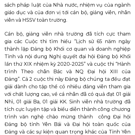
sách pháp luật của Nhà nước
,
nhiệm vụ của
ngành
giáo dục và của
đơn vị tới cán bộ, giảng viên, nhân
viên và HSSV
toàn trường.
C
án bộ, giảng viên nhà trường
đã
tích cực tham
gia
các Cuộc thi tìm hiểu “Lịch sử 65 năm ngày
thành lập Đảng bộ Khối cơ quan và doanh nghiệp
Tỉnh và nội dung Nghị quyết đại hội Đảng bộ Khối
lần thứ XIX nhiệm kỳ 2020-2025” và cuộc thi “
Hành
trình Theo chân Bác và NQ Đại hội XIII của
Đảng”.
Cả 2 cuộc thi này Đảng bộ chúng ta đều đạt
giải dành cho tập thể có nhiều đảng viên tham gia
với chất lượng cao, về cá nhân đã có
quả đạt
01 giải
Nhì
,
01 giải Ba, 01 giải KK.
Sinh viên nhà trường đã
tích cực
luyện
tập
và biểu diễn thành công chương
trình văn nghệ chào mừng thành công
Đại hội
Đảng bộ tỉnh Yên Bái và Đại hội
t
oàn quốc của
Đảng
và các sự kiện quan trọng khác của Tỉnh Yên