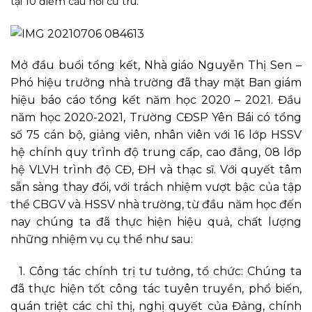
tại 10 điểm cầu nơi cư trú.
Mở đầu buổi tổng kết, Nhà giáo Nguyễn Thị Sen –
Phó hiệu trưởng nhà trường đã thay mặt Ban giám
hiệu báo cáo tổng kết năm học 2020 – 2021.
Đầu
năm học 2020-2021, Trường CĐSP Yên Bái có tổng
số 75 cán bộ, giảng viên, nhân viên với 16 lớp HSSV
hệ chính quy trình độ trung cấp, cao đẳng, 08 lớp
hệ VLVH trình độ CĐ, ĐH và thạc sĩ. Với quyết tâm
sẵn sàng thay đổi, với trách nhiệm vượt bậc của tập
thể CBGV và HSSV nhà trường, t
ừ đầu năm học đến
nay chúng ta đã thực hiện hiệu quả, chất lượng
những nhiệm vụ cụ thể như sau:
1. Công tác chính trị tư tưởng, tổ chức: Chúng ta
đã
thực hiện
tốt công tác
tuyên truyền, phổ biến,
quán triệt các chỉ thị, nghị quyết của Đ
ả
ng, chính