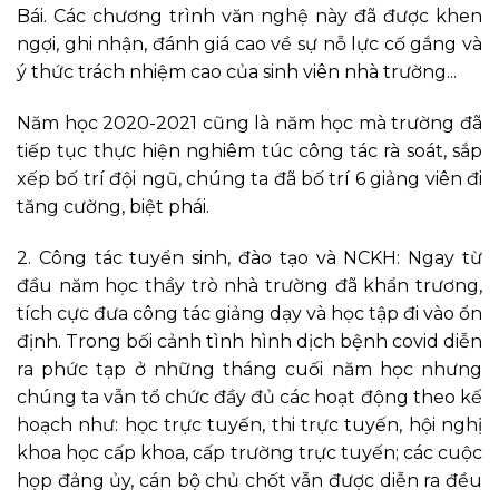
Bái. Các chương trình văn nghệ
này
đã được khen
ngợi, ghi nhận, đánh giá cao về sự nỗ lực cố gắng và
ý thức trách nhiệm cao của sinh viên nhà trường..
.
Năm học 2020-2021 cũng là năm học mà trường đã
tiếp tục thực hiện nghiêm túc công tác rà soát, sắp
xếp bố trí đội ngũ, chúng ta đã bố trí
6
giảng viên đi
tăng cường, biệt phái.
2. Công tác tuyển sinh, đào tạo và NCKH: Ngay từ
đầu năm học thầy trò nhà trường đã khẩn trương,
tích cực đưa công tác giảng dạy và học tập đi vào ổn
định. Trong bối cảnh tình hình dịch bệnh covid diễn
ra phức tạp ở những tháng cuối năm học nhưng
chúng ta vẫn tổ chức đầy đủ các hoạt động theo kế
hoạch như: học trực tuyến, thi trực tuyến, hội nghị
khoa học cấp khoa, cấp trường trực tuyến; các cuộc
họp đảng ủy, cán bộ chủ chốt vẫn được diễn ra đều