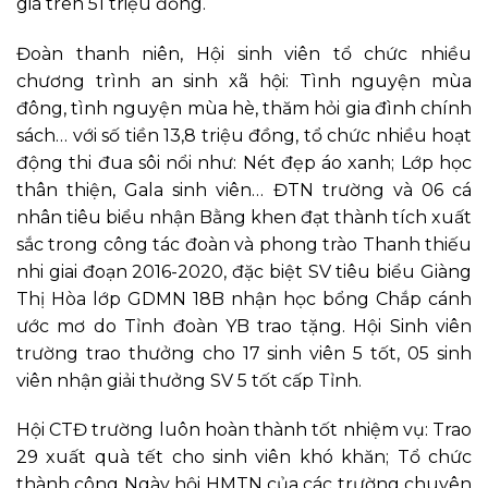
giá
trên
51
tr
iệu
đồng.
Đoàn thanh niên, Hội sinh viên tổ chức nhiều
chương trình an sinh xã hội: Tình nguyện mùa
đông, tình nguyện mùa hè, thăm hỏi gia đình chính
sách… với số tiền 13,8 triệu đồng, tổ chức nhiều hoạt
động thi đua sôi nổi như: Nét đẹp áo xanh; Lớp học
thân thiện, Gala sinh viên… ĐTN trường và 06 cá
nhân tiêu biểu nhận Bằng khen đạt thành tích xuất
sắc trong công tác đoàn và phong trào Thanh thiếu
nhi giai đoạn 2016-2020, đặc biệt SV tiêu biểu Giàng
Thị Hòa lớp GDMN 18B nhận học bổng Chắp cánh
ước mơ do Tỉnh đoàn YB trao tặng. Hội Sinh viên
trường trao thưởng cho 17 sinh viên 5 tốt, 05 sinh
viên nhận giải thưởng SV 5 tốt cấp Tỉnh.
Hội CTĐ trường luôn hoàn thành tốt nhiệm vụ: Trao
29 xuất quà tết cho sinh viên khó khăn; Tổ chức
thành công Ngày hội HMTN của các trường chuyên