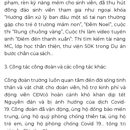
phạm, rèn kỹ năng mềm cho sinh viên, đã thu hút
đông đảo sinh viên tham gia như ngoại khóa
“Hướng dẫn xử lý ban đầu một số tai nạn thường
gặp cho trẻ ở trường mầm non”, “Đêm Noel”, cuộc
thi “Rung chuông vàng”, Cuộc thi làm video tuyển
sinh “Điểm đến thanh xuân”; Thi tìm kiếm tài năng
MC, lớp học thân thiện, thư viện 50K trong Dự án
bước chân của sách…
3. Công tác công đoàn và các công tác khác:
Công đoàn trường luôn
quan tâm đến
đời sống tinh
thần và vật chất cho đoàn viên, hỗ trợ kinh phí và
động viên CĐVcó hoàn cảnh khó khăn dịp tết
Nguyên đán và bị ảnh hưởng của dịch Covid-
19
.
Công đoàn đã vận động, ủng hộ đồng bào miền
trung, ủng hộ quỹ phòng chống thiên tai, ủng hộ
trẻ em, ủng hộ phòng chống Covid 19… tổng trị