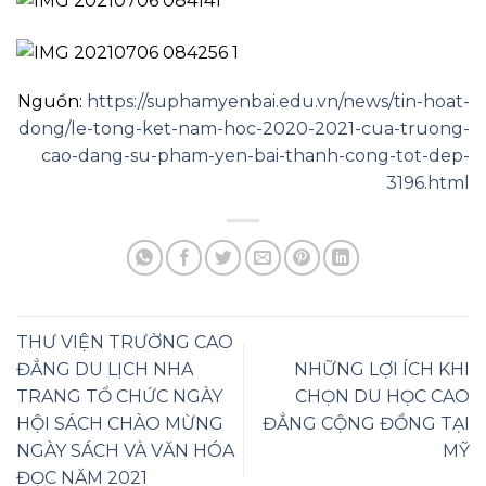
Nguồn:
https://suphamyenbai.edu.vn/news/tin-hoat-
dong/le-tong-ket-nam-hoc-2020-2021-cua-truong-
cao-dang-su-pham-yen-bai-thanh-cong-tot-dep-
3196.html
THƯ VIỆN TRƯỜNG CAO
ĐẲNG DU LỊCH NHA
NHỮNG LỢI ÍCH KHI
TRANG TỔ CHỨC NGÀY
CHỌN DU HỌC CAO
HỘI SÁCH CHÀO MỪNG
ĐẲNG CỘNG ĐỒNG TẠI
NGÀY SÁCH VÀ VĂN HÓA
MỸ
ĐỌC NĂM 2021