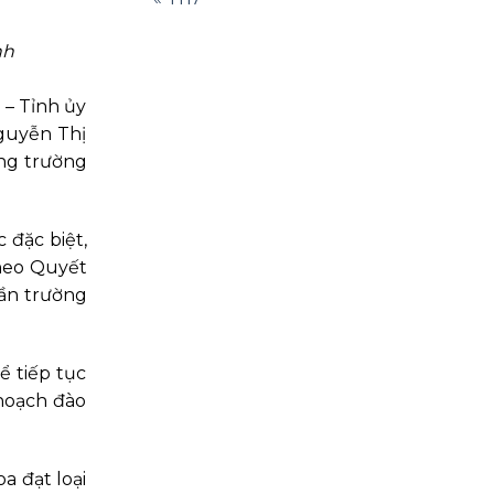
nh
 – Tỉnh ủy
guyễn Thị
ng trường
đặc biệt,
heo Quyết
ần trường
 tiếp tục
 hoạch đào
a đạt loại