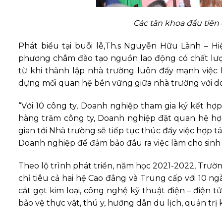
Các tân khoa đầu tiên
Phát biểu tại buỗi lễ,Th.s Nguyễn Hữu Lành – H
phương châm đào tạo nguồn lao động có chất lượn
từ khi thành lập nhà trường luôn đẩy mạnh việc 
dựng mối quan hệ bền vững giữa nhà trường với doa
“Với 10 công ty, Doanh nghiệp tham gia ký kết hợp
hàng trăm công ty, Doanh nghiệp đặt quan hệ hợp 
gian tới Nhà trường sẽ tiếp tục thúc đẩy việc hợp 
Doanh nghiệp để đảm bảo đầu ra việc làm cho sinh v
Theo lộ trình phát triển, năm học 2021-2022, Trư
chỉ tiêu cả hai hệ Cao đẳng và Trung cấp với 10 
cắt gọt kim loại, công nghệ kỹ thuật điện – điện 
bảo vệ thực vật, thú y, hướng dẫn du lịch, quản trị 