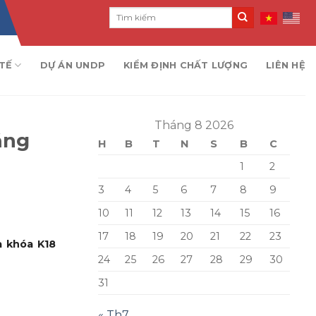
TẾ
DỰ ÁN UNDP
KIỂM ĐỊNH CHẤT LƯỢNG
LIÊN HỆ
Tháng 8 2026
ằng
H
B
T
N
S
B
C
1
2
3
4
5
6
7
8
9
10
11
12
13
14
15
16
17
18
19
20
21
22
23
a khóa K18
24
25
26
27
28
29
30
31
« Th7