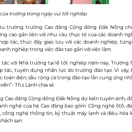
 của trường trong ngày vui tốt nghiệp
iệu trường trường Cao đẳng Cộng đồng Đắk Nông cho 
g cao gắn liền với nhu cầu thực tế của các doanh ng
hợp tác, thúc đẩy giao lưu với các doanh nghiệp, từn
nh nghiệp trong việc đào tạo gắn với việc làm.
 tác với Nhà trường tại lễ tốt nghiệp năm nay, Trường 
tác, tuyển dụng nhân lực do trường đào tạo. Vì vậy, 
tác toàn diện, sâu rộng cả trong đào tạo lẫn cung ứng nh
iên”- Th.s Lành chia sẻ.
ờng Cao đẳng Cộng đồng Đắk Nông dự kiến tuyển sinh, đ
ngành nghề của hệ Cao đẳng bao gồm: Công nghệ ôtô, đ
tử, công nghệ thông tin, kỹ thuật máy lạnh và điều hòa 
khách sạn.