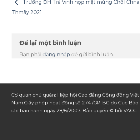
Trường ĐH Trà Vinh họp mặt mừng Chôl Chn
Thmây 2021
Để lại một bình luận
Bạn phải
đăng nhập
để gửi bình luận.
Cơ quan chủ quản: Hiệp hội Cao đẳng Cộng đồng Việt
Nam.
Giấy phép hoạt động số 274 /GP-BC do Cục Báo
chí ban hành ngày 28/6/2007.
Bản quyền © bởi VACC