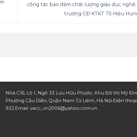
am
công tác bảo đảm chất lượng giáo dục nghề 
trường CĐ KTKT Tô Hiệu Hư
Nhà C16, Lô 1, Ngõ 33 Lưu Hữu Phước, Khu Đô thị Mỹ Đìn
Phường Cầu Diễn, Quận Nam Từ Liêm, Hà Nội.
Điện thoạ
932.
Email: vacc_vn2006@yahoo.com.vn