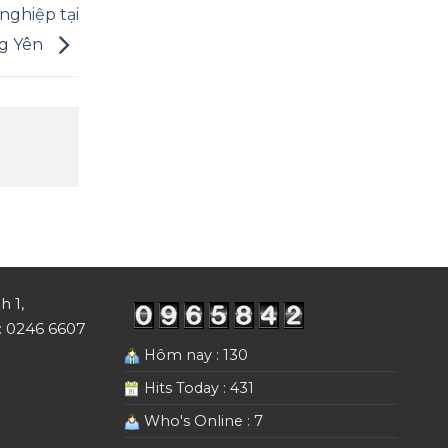
nghiệp tại
ng Yên
h 1,
i: 0246 6607
Hôm nay : 130
Hits Today : 431
Who's Online : 7