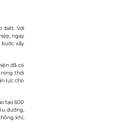
biết: Với
hiệp, ngay
g bước xây
hiện đã có
trong thời
ân lực cho
ào tạo 600
iều dưỡng,
không khí,