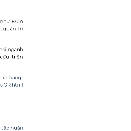
như: Điện
, quản trị
khối ngành
cứu, triển
nhan-bang-
5uGR.html
ị tập huấn