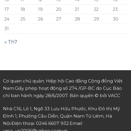
17
18
19
20
21
22
23
24
25
26
27
28
29
30
31
« Th7
Cơ quan chủ quản: Hiệp hội Cao đẳng Cộng đồng Việt
Nam.
Giấy phép hoạt động số 274 /GP-BC do Cục Báo
chí ban hành ngày 28/6/2007.
Bản quyền © bởi VACC
Nhà C16, Lô 1, Ngõ 33 Lưu Hữu Phước, Khu Đô thị Mỹ
Đình 1, Phường Cầu Diễn, Quận Nam Từ Liêm, Hà
Nội.
Điện thoại: 0246 6607 932.
Email:
vacc_vn2006@yahoo.com.vn