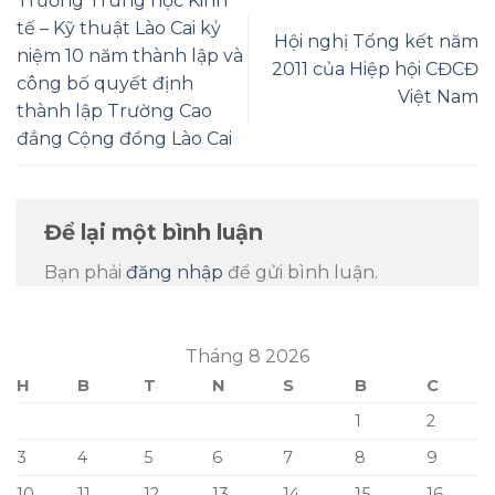
Trường Trung học Kinh
tế – Kỹ thuật Lào Cai kỷ
Hội nghị Tổng kết năm
niệm 10 năm thành lập và
2011 của Hiệp hội CĐCĐ
công bố quyết định
Việt Nam
thành lập Trường Cao
đẳng Cộng đồng Lào Cai
Để lại một bình luận
Bạn phải
đăng nhập
để gửi bình luận.
Tháng 8 2026
H
B
T
N
S
B
C
1
2
3
4
5
6
7
8
9
10
11
12
13
14
15
16