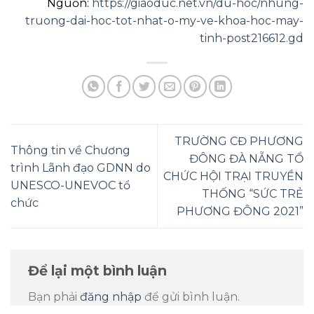
Nguồn:
https://giaoduc.net.vn/du-hoc/nhung-
truong-dai-hoc-tot-nhat-o-my-ve-khoa-hoc-may-
tinh-post216612.gd
TRƯỜNG CĐ PHƯƠNG
Thông tin về Chương
ĐÔNG ĐÀ NẴNG TỔ
trình Lãnh đạo GDNN do
CHỨC HỘI TRẠI TRUYỀN
UNESCO-UNEVOC tổ
THỐNG “SỨC TRẺ
chức
PHƯƠNG ĐÔNG 2021”
Để lại một bình luận
Bạn phải
đăng nhập
để gửi bình luận.