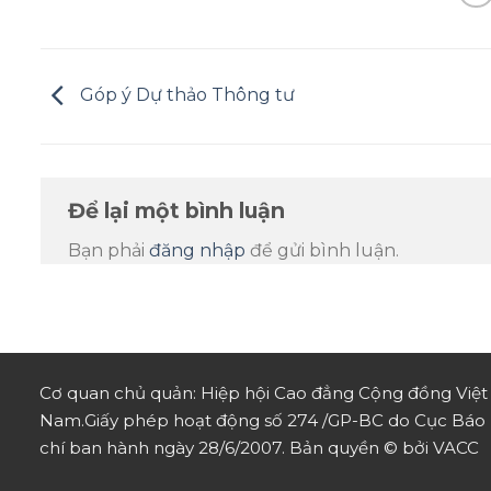
Góp ý Dự thảo Thông tư
Để lại một bình luận
Bạn phải
đăng nhập
để gửi bình luận.
Cơ quan chủ quản: Hiệp hội Cao đẳng Cộng đồng Việt
Nam.
Giấy phép hoạt động số 274 /GP-BC do Cục Báo
chí ban hành ngày 28/6/2007.
Bản quyền © bởi VACC