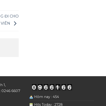
G ĐI CHO
 VIÊN
h 1,
i: 0246 6607
Hôm nay : 454
Hits Today : 2728