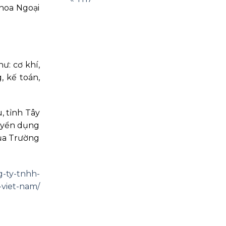
hoa Ngoại
ư: cơ khí,
, kế toán,
, tỉnh Tây
tuyển dụng
của Trường
g-ty-tnhh-
-viet-nam/