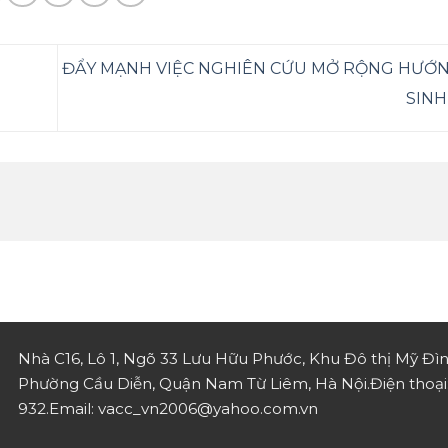
ĐẨY MẠNH VIỆC NGHIÊN CỨU MỞ RỘNG HƯỚN
SINH
Nhà C16, Lô 1, Ngõ 33 Lưu Hữu Phước, Khu Đô thị Mỹ Đìn
Phường Cầu Diễn, Quận Nam Từ Liêm, Hà Nội.
Điện thoạ
932.
Email: vacc_vn2006@yahoo.com.vn