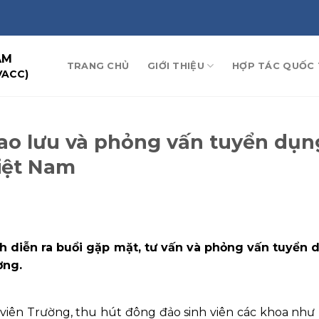
AM
TRANG CHỦ
GIỚI THIỆU
HỢP TÁC QUỐC 
VACC)
giao lưu và phỏng vấn tuyển dụn
iệt Nam
inh diễn ra buổi gặp mặt, tư vấn và phỏng vấn tuyển 
ờng.
h viên Trường, thu hút đông đảo sinh viên các khoa như