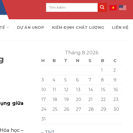
TẾ
DỰ ÁN UNDP
KIỂM ĐỊNH CHẤT LƯỢNG
LIÊN HỆ
Tháng 8 2026
g
H
B
T
N
S
B
C
1
2
3
4
5
6
7
8
9
10
11
12
13
14
15
16
17
18
19
20
21
22
23
dụng giữa
24
25
26
27
28
29
30
31
 Hóa học –
« Th7