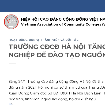
Skip
to
content
HIỆP HỘI CAO ĐẲNG CỘNG ĐỒNG VIỆT N
Vietnam Association of Community Colleges (
HOẠT ĐỘNG ĐƠN VỊ THÀNH VIÊN VÀ ĐỐI TÁC
TRƯỜNG CĐCĐ HÀ NỘI TĂNG
NGHIỆP ĐỂ ĐÀO TẠO NGUỒ
Sáng 24/4, Trường Cao đẳng Cộng đồng Hà Nội đã tham 
động năm 2021. Hội nghị có sự tham dự của Thứ tr
Xuân Dũng; Giám đốc Sở LĐTB&XH Hà Nội Bạch Liên Hư
học sinh, sinh viên, người lao động, bộ đội xuất ngũ.