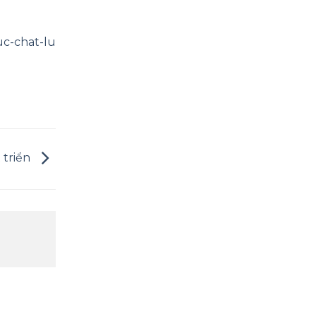
uc-chat-lu
 triển