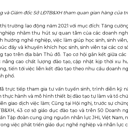
g và Giám đốc Sở LĐTB&XH
tham quan gian hàng của t
 thị trường lao động năm 2021 với mục đích: Tăng cườn
nghiệp nhằm thu hút sự quan tâm của các doanh nghi
h hướng nghề nghiệp, việc làm giúp học sinh, sinh viên,
 đẩy và khuyến khích học sinh, sinh viên tại các cơ s
tạo trên địa bàn Thủ đô. Tạo cơ hội gắn kết giữa các 
 nâng cao chất lượng đào tạo, cập nhật kịp thời xu 
ng, tiến tới việc liên kết đào tạo theo nhu cầu doanh n
nh phố.
 trực tiếp tham gia tư vấn tuyển sinh, trình diễn kỹ 
m thực hành và mô hình thiết bị đào tạo tự làm và tổ ch
iên giao dịch việc làm; Cũng tại Hội nghị, trước sự chứn
XH, 43 cơ sở giáo dục đào tạo và trên 50 Doanh ng
phần Tập đoàn cung ứng nguồn nhân lực JHL Việt Nam,
ng việc phát triển giáo dục nghề nghiệp và nhân lực 