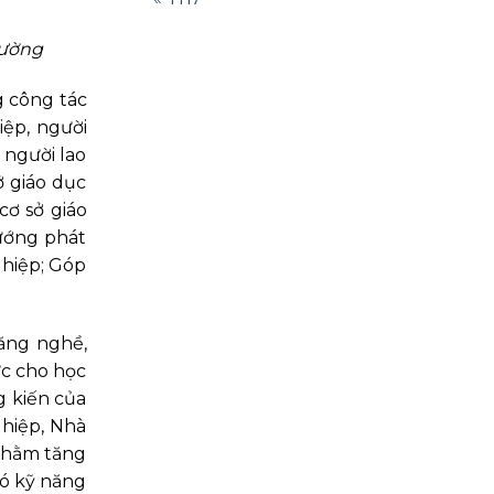
rường
g công tác
ệp, người
 người lao
ở giáo dục
cơ sở giáo
hướng phát
ghiệp; Góp
năng nghề,
ức cho học
g kiến của
hiệp, Nhà
 nhằm tăng
có kỹ năng