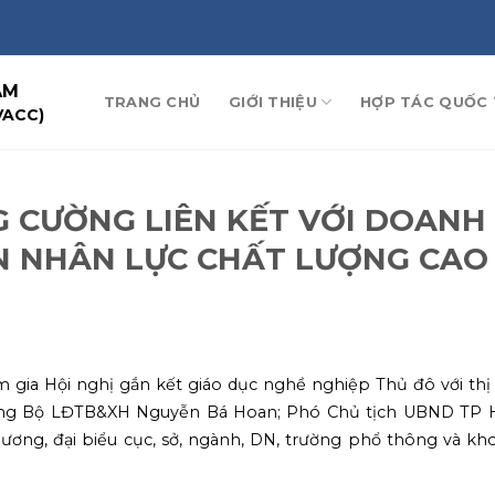
AM
TRANG CHỦ
GIỚI THIỆU
HỢP TÁC QUỐC 
VACC)
 CƯỜNG LIÊN KẾT VỚI DOANH
N NHÂN LỰC CHẤT LƯỢNG CAO
gia Hội nghị gắn kết giáo dục nghề nghiệp Thủ đô với thị 
ưởng Bộ LĐTB&XH Nguyễn Bá Hoan; Phó Chủ tịch UBND TP 
ơng, đại biểu cục, sở, ngành, DN, trường phổ thông và kh