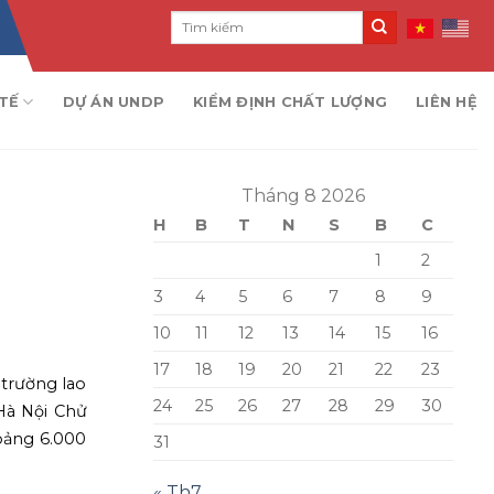
TẾ
DỰ ÁN UNDP
KIỂM ĐỊNH CHẤT LƯỢNG
LIÊN HỆ
Tháng 8 2026
H
B
T
N
S
B
C
1
2
3
4
5
6
7
8
9
10
11
12
13
14
15
16
17
18
19
20
21
22
23
trường lao
24
25
26
27
28
29
30
Hà Nội Chử
oảng 6.000
31
« Th7