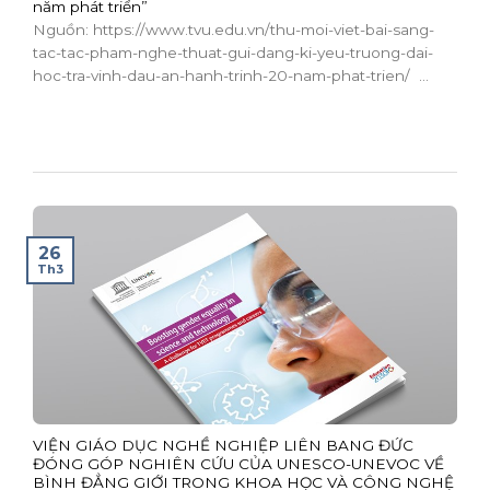
năm phát triển”
Nguồn: https://www.tvu.edu.vn/thu-moi-viet-bai-sang-
tac-tac-pham-nghe-thuat-gui-dang-ki-yeu-truong-dai-
hoc-tra-vinh-dau-an-hanh-trinh-20-nam-phat-trien/ ...
26
Th3
VIỆN GIÁO DỤC NGHỀ NGHIỆP LIÊN BANG ĐỨC
ĐÓNG GÓP NGHIÊN CỨU CỦA UNESCO-UNEVOC VỀ
BÌNH ĐẲNG GIỚI TRONG KHOA HỌC VÀ CÔNG NGHỆ