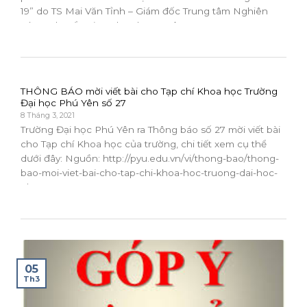
19” do TS Mai Văn Tỉnh – Giám đốc Trung tâm Nghiên
cứu – Chuyển giao Khoa học – Công...
THÔNG BÁO mời viết bài cho Tạp chí Khoa học Trường
Đại học Phú Yên số 27
8 Tháng 3, 2021
Trường Đại học Phú Yên ra Thông báo số 27 mời viết bài
cho Tạp chí Khoa học của trường, chi tiết xem cụ thể
dưới đây: Nguồn: http://pyu.edu.vn/vi/thong-bao/thong-
bao-moi-viet-bai-cho-tap-chi-khoa-hoc-truong-dai-hoc-
phu-yen-so-27...
05
Th3