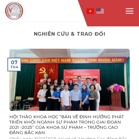
Skip
to
content
NGHIÊN CỨU & TRAO ĐỔI
07
Th4
HỘI THẢO KHOA HỌC “BÀN VỀ ĐỊNH HƯỚNG PHÁT
TRIỂN KHỐI NGÀNH SƯ PHẠM TRONG GIAI ĐOẠN
2021 -2025” CỦA KHOA SƯ PHẠM – TRƯỜNG CAO
ĐẲNG BẮC KẠN
Chiều ngày 31/03/2021, tại cơ sở 2 trường Cao đẳng Bắc