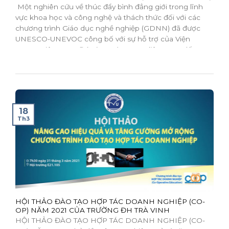
Một nghiên cứu về thúc đẩy bình đẳng giới trong lĩnh
vực khoa học và công nghệ và thách thức đối với các
chương trình Giáo dục nghề nghiệp (GDNN) đã được
UNESCO-UNEVOC công bố với sự hỗ trợ của Viện
GDNN Liên Bang Đức (BIBB). GDNN liên quan đến...
18
Th3
HỘI THẢO ĐÀO TẠO HỢP TÁC DOANH NGHIỆP (CO-
OP) NĂM 2021 CỦA TRƯỜNG ĐH TRÀ VINH
HỘI THẢO ĐÀO TẠO HỢP TÁC DOANH NGHIỆP (CO-