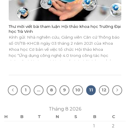
Thư mời viết bài tham luận Hội thảo khoa học Trường Đại
học Trà Vinh
Kính gửi: Nhà nghiên cứu, Giảng viên Căn cứ Thông báo
số 01/TB-KHCB ngày 03 tháng 2 năm 2021 của Khoa
Khoa học Cơ bản về việc tổ chức Hội thảo khoa
học “Ứng dụng công nghệ 4.0 trong công tác học
đường” Thời gian – Thời gian tổ chức hội thảo: 14/6/2021
– Thời gian nhận...
1
…
8
9
10
11
12
Tháng 8 2026
H
B
T
N
S
B
C
1
2