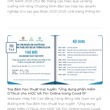
OP) NĂM 2021 Chủ đề: Nâng cao hiệu quả và tăng
cường mở rộng Chương trình đào tạo hợp tác doanh
nghiệp (Co-op) giai đoạn 2021-2025 Link trang thông tin
hội thảo: https://tlc.tvu.edu.vn/hoi-thao-co-op-2021
Nguồn: https://www.tvu.edu.vn/hoi-thao-dao-tao-hop-
tac-doanh-nghiep-co-op-nam-2021/...
10
Th3
Toạ đàm học thuật trực tuyến: “Ứng dụng phần mềm
O’TALK cho HỌC VÀ THI Online trong Covid-19”
Website Hiệp hội Cao đẳng Cộng đồng Việt Nam xin gửi
đường link Toạ đàm học thuật trực tuyến: “Ứng dụng
phần mềm O’TALK cho HỌC VÀ THI Online trong Covid-