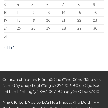
3
4
5
6
7
8
9
10
11
12
13
14
15
16
17
18
19
20
21
22
23
24
25
26
27
28
29
30
31
« Th7
Cơ quan chủ quản: Hiệp hội Cao đẳng Cộng đồng Việt
Nam.
Giấy phép hoạt động số 274 /GP-BC do Cục Báo
chí ban hành ngày 28/6/2007.
Bản quyền © bởi VACC
Nhà C16, Lô 1, Ngõ 33 Lưu Hữu Phước, Khu Đô thị Mỹ